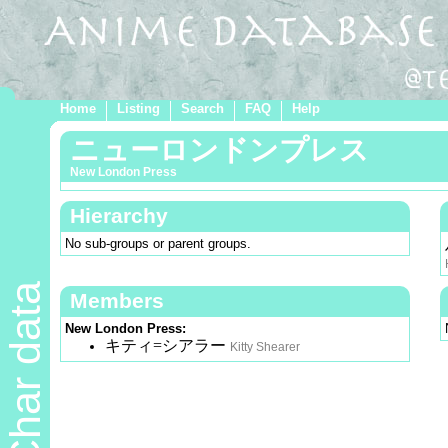
Home
Listing
Search
FAQ
Help
ニューロンドンプレス
New London Press
Hierarchy
No sub-groups or parent groups.
Char data
Members
New London Press:
キティ=シアラー
Kitty Shearer