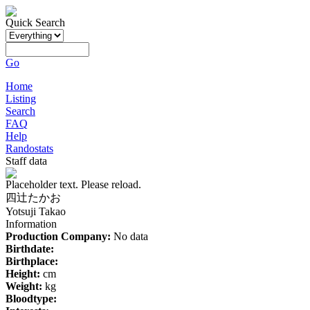
Quick Search
Go
Home
Listing
Search
FAQ
Help
Randostats
Staff data
Placeholder text. Please reload.
四辻たかお
Yotsuji Takao
Information
Production Company:
No data
Birthdate:
Birthplace:
Height:
cm
Weight:
kg
Bloodtype: