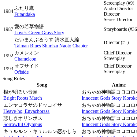
Screenplay
(#9)
ふたり鷹
Audio Director
1984
Director
Futaridaka
Series Director
愛の若草物語
1987
Storyboards
(#36
Love's Green Grass Story
たいまんぶるうす 清水直人編
Director
(#1)
Taiman Blues Shimizu Naoto Chapter
カメレオン
Chief Director
1992
Screenplay
Chameleon
オフサイド
Chief Director
1993
Screenplay
Offside
Song Roles
Song
Anime
根が明るい音頭
おちゃめ神物語コロコロ
Bright Roots March
Innocent Gods Story Koroko
エンヤコラサのドッコイサ
おちゃめ神物語コロコロ
Heave-ho, Enyachorasa
Innocent Gods Story Koroko
悲しきオリンポス
おちゃめ神物語コロコロ
Sorrowful Olympus
Innocent Gods Story Koroko
キュルルン・キュルルン恋かしら
おちゃめ神物語コロコロ