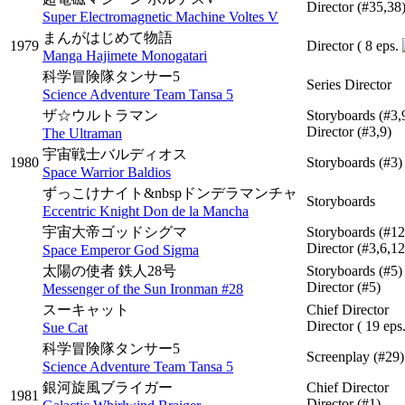
Director
(#35,38
Super Electromagnetic Machine Voltes V
まんがはじめて物語
1979
Director
( 8 eps.
Manga Hajimete Monogatari
科学冒険隊タンサー5
Series Director
Science Adventure Team Tansa 5
ザ☆ウルトラマン
Storyboards
(#3,
Director
(#3,9)
The Ultraman
宇宙戦士バルディオス
1980
Storyboards
(#3)
Space Warrior Baldios
ずっこけナイト&nbspドンデラマンチャ
Storyboards
Eccentric Knight Don de la Mancha
宇宙大帝ゴッドシグマ
Storyboards
(#12
Director
(#3,6,12
Space Emperor God Sigma
太陽の使者 鉄人28号
Storyboards
(#5)
Director
(#5)
Messenger of the Sun Ironman #28
スーキャット
Chief Director
Director
( 19 eps
Sue Cat
科学冒険隊タンサー5
Screenplay
(#29)
Science Adventure Team Tansa 5
銀河旋風ブライガー
Chief Director
1981
Director
(#1)