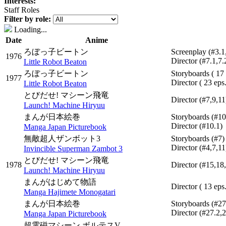
Interests:
Staff Roles
Filter by role:
Loading...
Date
Anime
ろぼっ子ビートン
Screenplay
(#3.1
1976
Director
(#7.1,7.
Little Robot Beaton
ろぼっ子ビートン
Storyboards
( 17
1977
Director
( 23 eps
Little Robot Beaton
とびだせ! マシーン飛竜
Director
(#7,9,11
Launch! Machine Hiryuu
まんが日本絵巻
Storyboards
(#10
Director
(#10.1)
Manga Japan Picturebook
無敵超人ザンボット3
Storyboards
(#7)
Director
(#4,7,11
Invincible Superman Zambot 3
とびだせ! マシーン飛竜
1978
Director
(#15,18
Launch! Machine Hiryuu
まんがはじめて物語
Director
( 13 eps
Manga Hajimete Monogatari
まんが日本絵巻
Storyboards
(#27
Director
(#27.2,2
Manga Japan Picturebook
超電磁マシーン ボルテスV