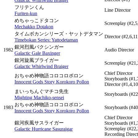
Galactic Whirlwind Braiger
フリテンくん
Line Director
Furiten-kun
めちゃっこドタコン
Screenplay
(#2,5
Mechakko Dotakon
タイムボカンシリーズ・ヤットデタマン
Director
(#2,6,11
Timebokan Series: Yattodetaman
銀河烈風バクシンガー
1982
Audio Director
Galactic Gale Baxinger
銀河旋風ブライガー
Screenplay
(#21,
Galactic Whirlwind Braiger
Chief Director
おちゃめ神物語コロコロポロン
Storyboards
(#1,
Innocent Gods Story Korokoro Pollon
Director
(#1,4,10
まいっちんぐマチコ先生
Storyboards
(#22
Mighting Machiko-sensei
おちゃめ神物語コロコロポロン
1983
Storyboards
(#40
Innocent Gods Story Korokoro Pollon
Chief Director
銀河疾風サスライガー
Storyboards
(#1,
Screenplay
(#22,
Galactic Hurricane Sasuraigar
Recording Direct