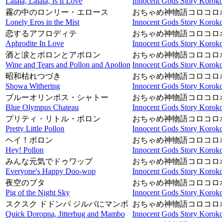
Lalala, Lalala, Is It Love
Innocent Gods Story Koroko
霧の中のロンリー・エロース
おちゃめ神物語コロコロ
Lonely Eros in the Mist
Innocent Gods Story Koroko
恋するアフロディテ
おちゃめ神物語コロコロ
Aphrodite In Love
Innocent Gods Story Koroko
酒と涙とポロンとアポロン
おちゃめ神物語コロコロ
Wine and Tears and Pollon and Apollon
Innocent Gods Story Koroko
昭和枯れつづき
おちゃめ神物語コロコロ
Showa Withering
Innocent Gods Story Koroko
ブルーオリンポス・シャトー
おちゃめ神物語コロコロ
Blue Olympus Chateau
Innocent Gods Story Koroko
プリティ・リトル・ポロン
おちゃめ神物語コロコロ
Pretty Little Pollon
Innocent Gods Story Koroko
ヘイ！ポロン
おちゃめ神物語コロコロ
Hey! Pollon
Innocent Gods Story Koroko
みんな元気でドゥワップ
おちゃめ神物語コロコロ
Everyone's Happy Doo-wop
Innocent Gods Story Koroko
夜空のブタ
おちゃめ神物語コロコロ
Pig of the Night Sky
Innocent Gods Story Koroko
スクスク ドドンパ ジルバにマンボ
おちゃめ神物語コロコロ
Quick Doropna, Jitterbug and Mambo
Innocent Gods Story Koroko