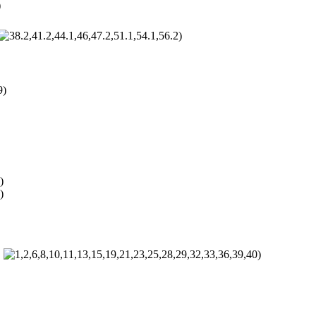
)
)
9)
)
)
.
)