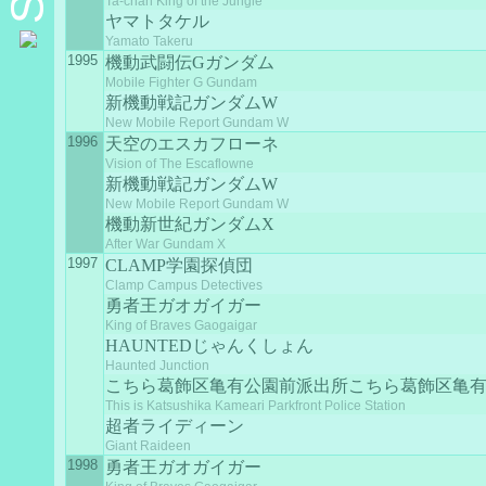
Ta-chan King of the Jungle
ヤマトタケル
Yamato Takeru
1995
機動武闘伝Gガンダム
Mobile Fighter G Gundam
新機動戦記ガンダムW
New Mobile Report Gundam W
1996
天空のエスカフローネ
Vision of The Escaflowne
新機動戦記ガンダムW
New Mobile Report Gundam W
機動新世紀ガンダムX
After War Gundam X
1997
CLAMP学園探偵団
Clamp Campus Detectives
勇者王ガオガイガー
King of Braves Gaogaigar
HAUNTEDじゃんくしょん
Haunted Junction
こちら葛飾区亀有公園前派出所こちら葛飾区亀
This is Katsushika Kameari Parkfront Police Station
超者ライディーン
Giant Raideen
1998
勇者王ガオガイガー