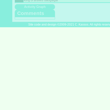
King of Braves Gaogaigar
Activity Graph
Comments
Site code and design ©2009-2021 C. Kassos. All rights reser