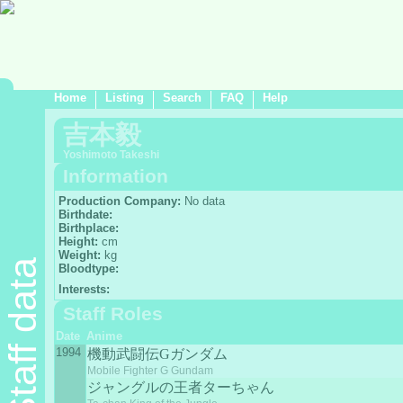
Home
Listing
Search
FAQ
Help
吉本毅
Yoshimoto Takeshi
Information
Production Company:
No data
Birthdate:
Birthplace:
Height:
cm
Weight:
kg
Staff data
Bloodtype:
Interests:
Staff Roles
Date
Anime
1994
機動武闘伝Gガンダム
Mobile Fighter G Gundam
ジャングルの王者ターちゃん