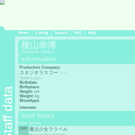
Home
Listing
Search
FAQ
Help
横山幸博
Yokoyama Yukihiro
Information
Production Company:
スタジオラスコー
(?-?)
Studio Lasco
Birthdate:
Birthplace:
Staff data
Height:
cm
Weight:
kg
Bloodtype:
Interests:
Staff Roles
Date
Anime
1980
魔法少女ララベル
Magical Girl Lalabelle