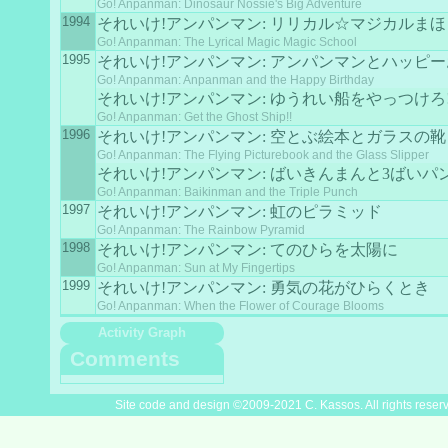
Go! Anpanman: Dinosaur Nossie's Big Adventure
1994
それいけ!アンパンマン: リリカル☆マジカルま
Go! Anpanman: The Lyrical Magic Magic School
1995
それいけ!アンパンマン: アンパンマンとハッピ
Go! Anpanman: Anpanman and the Happy Birthday
それいけ!アンパンマン: ゆうれい船をやっつけろ!
Go! Anpanman: Get the Ghost Ship!!
1996
それいけ!アンパンマン: 空とぶ絵本とガラスの靴
Go! Anpanman: The Flying Picturebook and the Glass Slipper
それいけ!アンパンマン: ばいきんまんと3ばいパ
Go! Anpanman: Baikinman and the Triple Punch
1997
それいけ!アンパンマン: 虹のピラミッド
Go! Anpanman: The Rainbow Pyramid
1998
それいけ!アンパンマン: てのひらを太陽に
Go! Anpanman: Sun at My Fingertips
1999
それいけ!アンパンマン: 勇気の花がひらくとき
Go! Anpanman: When the Flower of Courage Blooms
Activity Graph
Comments
Site code and design ©2009-2021 C. Kassos. All rights reser