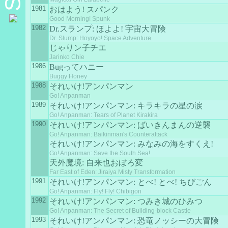
1981
おはよう! スパンク
Good Morning! Spunk
1982
Dr.スランプ: ほよよ! 宇宙大冒険
Dr. Slump: Hoyoyo! Space Adventure
じゃりン子チエ
Jarinko Chie
1986
Bugってハニー
Buggy Honey
1988
それいけ!アンパンマン
Go! Anpanman
1989
それいけ!アンパンマン: キラキラの星の涙
Go! Anpanman: Tears of Planet Kirakira
1990
それいけ!アンパンマン: ばいきんまんの逆襲
Go! Anpanman: Baikinman's Counterattack
それいけ!アンパンマン: みなみの海をすくえ!
Go! Anpanman: Save the South Sea!
天外魔境: 自来也おぼろ変
Far East of Eden: Jiraiya Misty Transformation
1991
それいけ!アンパンマン: とべ! とべ! ちびごん
Go! Anpanman: Fly! Fly! Chibigon
1992
それいけ!アンパンマン: つみき城のひみつ
Go! Anpanman: The Secret of Building-block Castle
1993
それいけ!アンパンマン: 恐竜ノッシーの大冒険