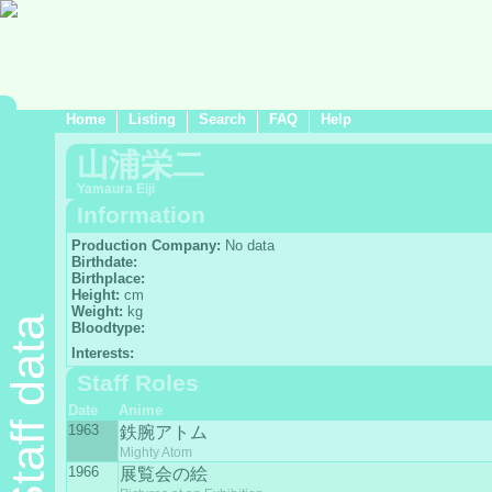
Home
Listing
Search
FAQ
Help
山浦栄二
Yamaura Eiji
Information
Production Company:
No data
Birthdate:
Birthplace:
Height:
cm
Weight:
kg
Staff data
Bloodtype:
Interests:
Staff Roles
Date
Anime
1963
鉄腕アトム
Mighty Atom
1966
展覧会の絵