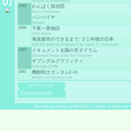
Pictures at an Exhibition
1968
わんぱく探偵団
Rascal Detectives
バンパイヤ
Vampire
1969
千夜一夜物語
1001 Nights
海底都市のできるまで: ３１年後の日本
Until We Build an Undersea City: Japan 31 Years Later
1983
ドキュメント太陽の牙ダグラム
Document Fangs of the Sun Dougram
ザブングルグラフィティ
Xabungle Graffiti
1991
機動戦士ガンタムF-91
Mobile Suit Gundam F-91
Activity Graph
Comments
Site code and design ©2009-2021 C. Kassos. All rights reser