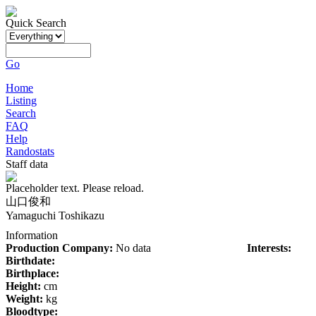
Quick Search
Go
Home
Listing
Search
FAQ
Help
Randostats
Staff data
Placeholder text. Please reload.
山口俊和
Yamaguchi Toshikazu
Information
Production Company:
No data
Interests:
Birthdate:
Birthplace:
Height:
cm
Weight:
kg
Bloodtype: