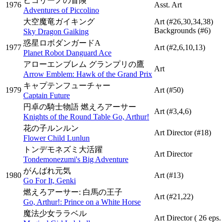
ピコリーノの冒険
1976
Asst. Art
Adventures of Piccolino
大空魔竜ガイキング
Art
(#26,30,34,38)
Backgrounds
(#6)
Sky Dragon Gaiking
惑星ロボダンガードA
1977
Art
(#2,6,10,13)
Planet Robot Danguard Ace
アローエンブレム グランプリの鷹
Art
Arrow Emblem: Hawk of the Grand Prix
キャプテンフューチャー
1979
Art
(#50)
Captain Future
円卓の騎士物語 燃えろアーサー
Art
(#3,4,6)
Knights of the Round Table Go, Arthur!
花の子ルンルン
Art Director
(#18)
Flower Child Lunlun
トンデモネズミ大活躍
Art Director
Tondemonezumi's Big Adventure
がんばれ元気
1980
Art
(#13)
Go For It, Genki
燃えろアーサー: 白馬の王子
Art
(#21,22)
Go, Arthur!: Prince on a White Horse
魔法少女ララベル
Art Director
( 26 eps