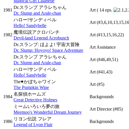
Magical Girl Lalabelle
Dr.スランプ アラレちゃん
1981
Art
( 14 eps.
Dr. Slump and Arale-chan
ハロー!サンディベル
Art
(#3,6,10,13,15,1
Hello! Sandybelle
魔境伝説アクロバンチ
1982
Art
(#13,15,16,22)
Devil-land Legend Acrobunch
Dr.スランプ: ほよよ! 宇宙大冒険
Art Assistance
Dr. Slump: Hoyoyo! Space Adventure
Dr.スランプ アラレちゃん
Art
(#46,49,51)
Dr. Slump and Arale-chan
ハロー!サンディベル
Art
(#41,43)
Hello! Sandybelle
The♥かぼちゃワイン
Art
(#5)
The Pumpkin Wine
名探偵ホームズ
1984
Backgrounds
Great Detective Holmes
ミームいろいろ夢の旅
Art Director
(#85)
Meemoo's Wonderful Dream Journey
リヨン伝説 フレア
1986
Backgrounds
Legend of Lyon Flair