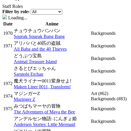
Staff Roles
Filter by role:
Loading...
Date
Anime
チュウチュウバンバン
1970
Backgrounds
Squeak Squeak Bang Bang
アリババと40匹の盗賊
1971
Backgrounds
Ali Baba and the 40 Thieves
どうぶつ宝島
Backgrounds
Animal Treasure Island
さるとびエッちゃん
Backgrounds
Sarutobi Etchan
魔犬ライナー0011変身せよ!
1972
Backgrounds
Maken Liner 0011, Transform!
マジンガーZ
Art
(#62)
1974
Backgrounds
(#83)
Mazinger Z
みつばちマーヤの冒険
1975
Backgrounds
The Adventures of Maya the Bee
アンデルセン物語: にんぎょ姫
Backgrounds
Andersen Stories: Little Mermaid