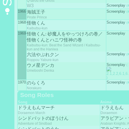
Q-tarou the Ghost
W3
Screenplay
(
1966
Screenplay
海賊王子
(
Pirate Prince
1968
Screenplay
怪物くん
(
Kaibutsu-kun
1969
Screenplay
怪物くん: 砂魔人をやっつけろの巻／
怪物くんとハニワ怪神の巻
Kaibutsu-kun: Beat the Sand Wizard / Kaibutsu-
kun and the Haniwa
Screenplay
六法やぶれクン
(
Roppou Yabure-kun
Screenplay
ウメ星デンカ
(
Umeboshi Denka
)
1970
Screenplay
のらくろ
(
Norakuro
Song Roles
Song
Anime
ドラえもんマーチ
ドラえもん
Doraemon March
Doraemon
シンドバットのぼうけん
アラビアン・
Adventure of Sindbad
Arabian Knights: 
シンドバットのうた
アラビアン・