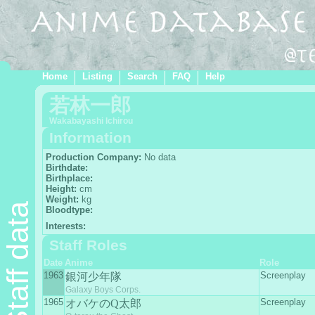
Home
Listing
Search
FAQ
Help
若林一郎
Wakabayashi Ichirou
Information
Production Company:
No data
Birthdate:
Birthplace:
Height:
cm
Weight:
kg
Staff data
Bloodtype:
Interests:
Staff Roles
Date
Anime
Role
1963
Screenplay
銀河少年隊
Galaxy Boys Corps.
1965
Screenplay
オバケのQ太郎