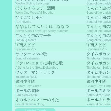
We Are Sibling Ladybugs
Song of the Lady
ぼくらそろって一週間
てんとう虫の
We're One Week All Together
Song of the Lady
ひよこでしゅら
てんとう虫の
I am Hiyoko
Song of the Lady
ななほし てんとう ほしななつ
てんとう虫の
Seven Stars, Ladybug's Starry Summer
Song of the Lady
てんとう虫のマーチ
てんとう虫の
Ladybug March
Song of the Lady
宇宙人ピピ
宇宙人ピピ
Spaceman Pipi
Spaceman Pipi
ヤッターマンの歌
タイムボカン
Song of Yatterman
Timebokan Series
ドクロベエさまに捧げる歌
タイムボカン
A Song for the Great Dokurobee
Timebokan Series
ヤッターマン・ロック
タイムボカン
Yatterman Rock
Timebokan Series
銀河少年隊
銀河少年隊
Galaxy Boys Corps.
Galaxy Boys Corp
ポールの冒険
ポールのミラ
Paul's Adventure
Paul's Miraculous
オカルトハンマーのうた
ポールのミラ
Occult Hammer Song
Paul's Miraculous
Activity Graph