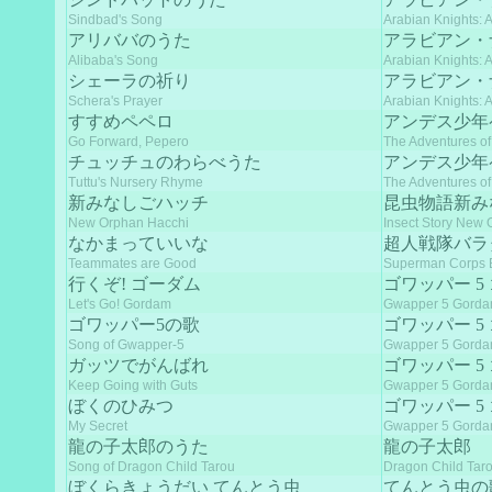
Sindbad's Song
Arabian Knights: 
アリババのうた
アラビアン・
Alibaba's Song
Arabian Knights: 
シェーラの祈り
アラビアン・
Schera's Prayer
Arabian Knights: 
すすめペペロ
アンデス少年
Go Forward, Pepero
The Adventures o
チュッチュのわらべうた
アンデス少年
Tuttu's Nursery Rhyme
The Adventures o
新みなしごハッチ
昆虫物語新み
New Orphan Hacchi
Insect Story New
なかまっていいな
超人戦隊バラ
Teammates are Good
Superman Corps B
行くぞ! ゴーダム
ゴワッパー 5
Let's Go! Gordam
Gwapper 5 Gord
ゴワッパー5の歌
ゴワッパー 5
Song of Gwapper-5
Gwapper 5 Gord
ガッツでがんばれ
ゴワッパー 5
Keep Going with Guts
Gwapper 5 Gord
ぼくのひみつ
ゴワッパー 5
My Secret
Gwapper 5 Gord
龍の子太郎のうた
龍の子太郎
Song of Dragon Child Tarou
Dragon Child Tar
ぼくらきょうだい てんとう虫
てんとう虫の