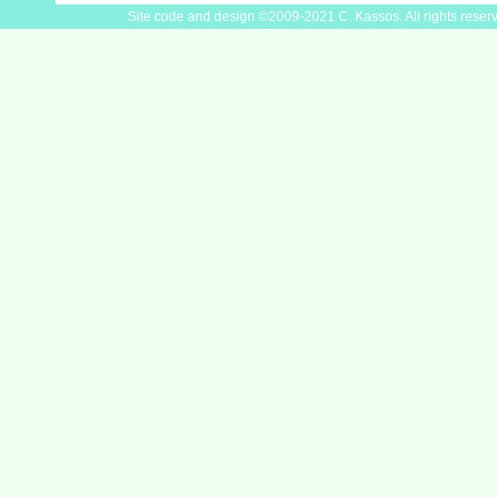
Site code and design ©2009-2021 C. Kassos. All rights reser