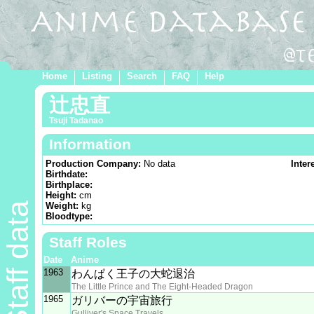
Home
Listing
Search
FAQ
Help
辻忠直
Tsuji Tadanao
Information
Production Company:
No data
Inter
Birthdate:
Birthplace:
Height:
cm
Staff data
Weight:
kg
Bloodtype:
Staff Roles
Date
Anime
1963
わんぱく王子の大蛇退治
The Little Prince and The Eight-Headed Dragon
1965
ガリバーの宇宙旅行
Gulliver's Space Travels