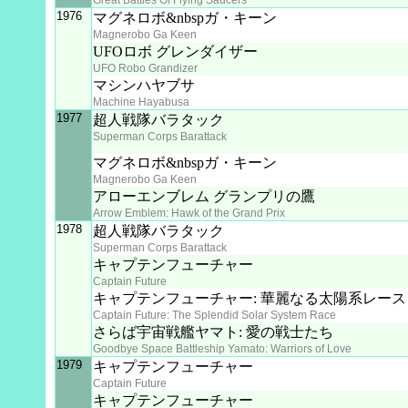
Great Battles Of Flying Saucers
1976
マグネロボ&nbspガ・キーン
Magnerobo Ga Keen
UFOロボ グレンダイザー
UFO Robo Grandizer
マシンハヤブサ
Machine Hayabusa
1977
超人戦隊バラタック
Superman Corps Barattack
マグネロボ&nbspガ・キーン
Magnerobo Ga Keen
アローエンブレム グランプリの鷹
Arrow Emblem: Hawk of the Grand Prix
1978
超人戦隊バラタック
Superman Corps Barattack
キャプテンフューチャー
Captain Future
キャプテンフューチャー: 華麗なる太陽系レース
Captain Future: The Splendid Solar System Race
さらば宇宙戦艦ヤマト: 愛の戦士たち
Goodbye Space Battleship Yamato: Warriors of Love
1979
キャプテンフューチャー
Captain Future
キャプテンフューチャー