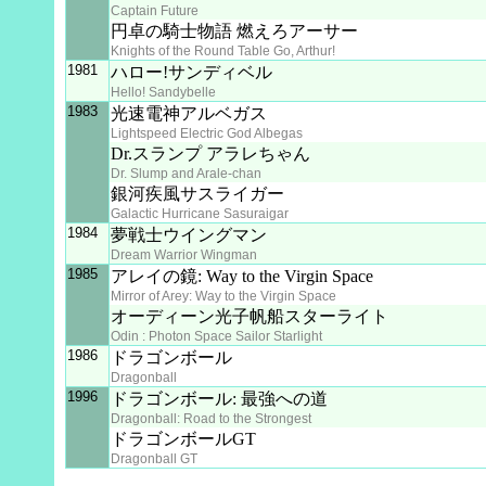
Captain Future
円卓の騎士物語 燃えろアーサー
Knights of the Round Table Go, Arthur!
1981
ハロー!サンディベル
Hello! Sandybelle
1983
光速電神アルベガス
Lightspeed Electric God Albegas
Dr.スランプ アラレちゃん
Dr. Slump and Arale-chan
銀河疾風サスライガー
Galactic Hurricane Sasuraigar
1984
夢戦士ウイングマン
Dream Warrior Wingman
1985
アレイの鏡: Way to the Virgin Space
Mirror of Arey: Way to the Virgin Space
オーディーン光子帆船スターライト
Odin : Photon Space Sailor Starlight
1986
ドラゴンボール
Dragonball
1996
ドラゴンボール: 最強への道
Dragonball: Road to the Strongest
ドラゴンボールGT
Dragonball GT