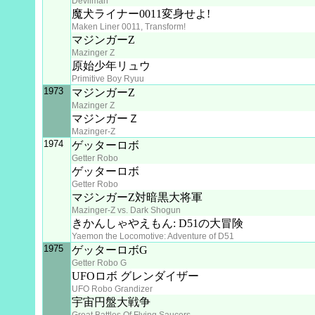
Devilman
魔犬ライナー0011変身せよ!
Maken Liner 0011, Transform!
マジンガーZ
Mazinger Z
原始少年リュウ
Primitive Boy Ryuu
1973
マジンガーZ
Mazinger Z
マジンガーＺ
Mazinger-Z
1974
ゲッターロボ
Getter Robo
ゲッターロボ
Getter Robo
マジンガーZ対暗黒大将軍
Mazinger-Z vs. Dark Shogun
きかんしゃやえもん: D51の大冒険
Yaemon the Locomotive: Adventure of D51
1975
ゲッターロボG
Getter Robo G
UFOロボ グレンダイザー
UFO Robo Grandizer
宇宙円盤大戦争