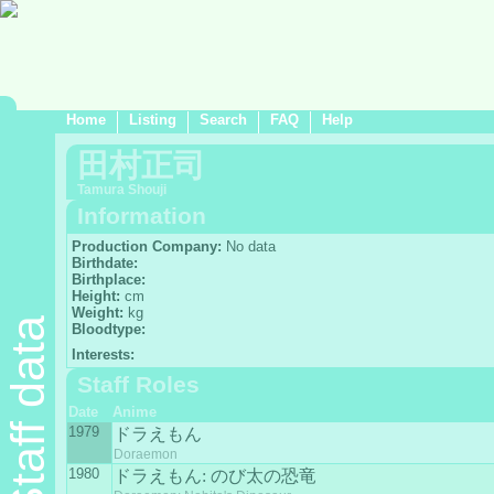
Home
Listing
Search
FAQ
Help
田村正司
Tamura Shouji
Information
Production Company:
No data
Birthdate:
Birthplace:
Height:
cm
Weight:
kg
Staff data
Bloodtype:
Interests:
Staff Roles
Date
Anime
1979
ドラえもん
Doraemon
1980
ドラえもん: のび太の恐竜