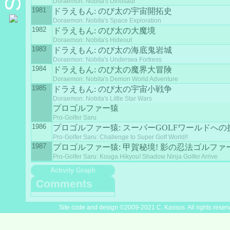
Doraemon: Nobita's Dinosaur
1981
ドラえもん: のび太の宇宙開拓史
Doraemon: Nobita's Space Exploration
1982
ドラえもん: のび太の大魔境
Doraemon: Nobita's Hideout
1983
ドラえもん: のび太の海底鬼岩城
Doraemon: Nobita's Undersea Fortress
1984
ドラえもん: のび太の魔界大冒険
Doraemon: Nobita's Demon World Adventure
1985
ドラえもん: のび太の宇宙小戦争
Doraemon: Nobita's Little Star Wars
プロゴルファー猿
Pro-Golfer Saru
1986
プロゴルファー猿: スーパーGOLFワールドへの挑
Pro-Golfer Saru: Challenge to Super Golf World!!
1987
プロゴルファー猿: 甲賀秘境! 影の忍法ゴルファ
Pro-Golfer Saru: Kouga Hikyou! Shadow Ninja Golfer Arrive
Activity Graph
Comments
Site code and design ©2009-2021 C. Kassos. All rights reser