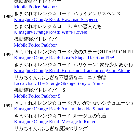
機動警察パトレイバー
Mobile Police Patlabor
きまぐれオレンジ☆ロード: ハワイアンサスペンス
1989
Kimagure Orange Road: Hawaiian Suspense
きまぐれオレンジ☆ロード: 白い恋人たち
Kimagure Orange Road: White Lovers
機動警察パトレイバー
Mobile Police Patlabor
きまぐれオレンジ☆ロード: 恋のステージHEART ON FIR
1990
Kimagure Orange Road: Love's Stage, Heart on Fire!
きまぐれオレンジ☆ロード: ハリケーン! 変身少女あかね
Kimagure Orange Road: Hurricane! Transforming Girl Akane
リカちゃん: ふしぎな不思議なユーニア物語
Licca-chan: The Strange Strange Story of Yunia
機動警察パトレイバー S
Mobile Police Patlabor S
きまぐれオレンジ☆ロード: 思いがけないシチュエーシ
1991
Kimagure Orange Road: An Unthinkable Situation
きまぐれオレンジ☆ロード: ルージュの伝言
Kimagure Orange Road: Message in Rouge
リカちゃん: ふしぎな魔法のリング