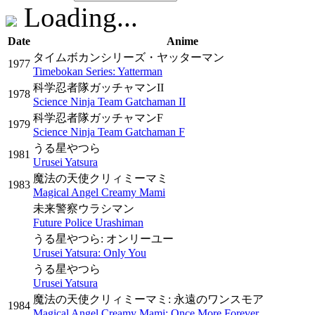
Loading...
Date
Anime
タイムボカンシリーズ・ヤッターマン
1977
Timebokan Series: Yatterman
科学忍者隊ガッチャマンII
1978
Science Ninja Team Gatchaman II
科学忍者隊ガッチャマンF
1979
Science Ninja Team Gatchaman F
うる星やつら
1981
Urusei Yatsura
魔法の天使クリィミーマミ
1983
Magical Angel Creamy Mami
未来警察ウラシマン
Future Police Urashiman
うる星やつら: オンリーユー
Urusei Yatsura: Only You
うる星やつら
Urusei Yatsura
魔法の天使クリィミーマミ: 永遠のワンスモア
1984
Magical Angel Creamy Mami: Once More Forever