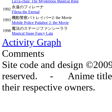
Licca-chan: The Mysterious Magical Ring
永遠のフィレーナ
1992
Filena the Eternal
機動警察パトレイバー2: the Movie
1993
Mobile Police Patlabor 2: the Movie
魔法のステージファンシーララ
1998
Magical Stage Fancy Lala
Activity Graph
Comments
Site code and design ©2009
reserved. - Anime titles,
their respective owners.