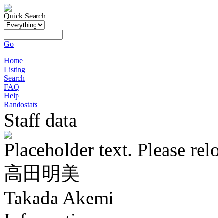
Quick Search
Go
Home
Listing
Search
FAQ
Help
Randostats
Staff data
Placeholder text. Please rel
高田明美
Takada Akemi