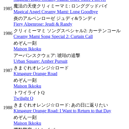
魔法の天使クリィミーマミ: ロンググッドバイ
1985
Magical Angel Creamy Mami: Long Goodbye
炎のアルペンローゼ ジュディ&ランディ
Fiery Alpenrose: Jeudi & Randy
クリィミーマミ ソングスペシャル2: カーテンコール
1986
Creamy Mami Song Special 2: Curtain Call
めぞん一刻
Maison Ikkoku
アーバンスクウェア: 琥珀の追撃
Urban Square: Amber Pursuit
きまぐれオレンジ☆ロード
1987
Kimagure Orange Road
めぞん一刻
Maison Ikkoku
トワイライトQ
Twilight Q
きまぐれオレンジ☆ロード: あの日に返りたい
1988
Kimagure Orange Road: I Want to Return to that Day
めぞん一刻
Maison Ikkoku