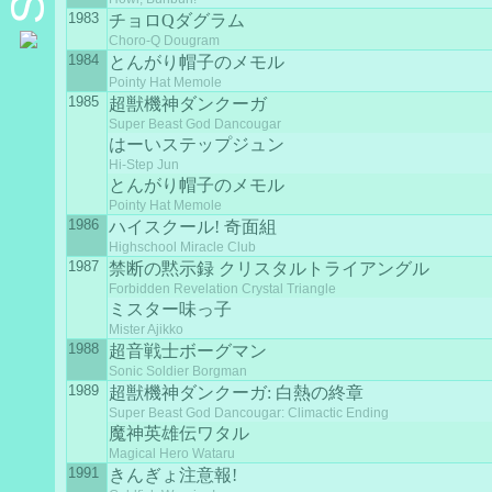
1983
チョロQダグラム
Choro-Q Dougram
1984
とんがり帽子のメモル
Pointy Hat Memole
1985
超獣機神ダンクーガ
Super Beast God Dancougar
はーいステップジュン
Hi-Step Jun
とんがり帽子のメモル
Pointy Hat Memole
1986
ハイスクール! 奇面組
Highschool Miracle Club
1987
禁断の黙示録 クリスタルトライアングル
Forbidden Revelation Crystal Triangle
ミスター味っ子
Mister Ajikko
1988
超音戦士ボーグマン
Sonic Soldier Borgman
1989
超獣機神ダンクーガ: 白熱の終章
Super Beast God Dancougar: Climactic Ending
魔神英雄伝ワタル
Magical Hero Wataru
1991
きんぎょ注意報!