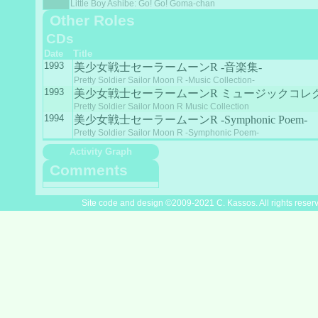
Little Boy Ashibe: Go! Go! Goma-chan
Other Roles
CDs
Date
Title
1993
美少女戦士セーラームーンR -音楽集-
Pretty Soldier Sailor Moon R -Music Collection-
1993
美少女戦士セーラームーンR ミュージックコレ
Pretty Soldier Sailor Moon R Music Collection
1994
美少女戦士セーラームーンR -Symphonic Poem-
Pretty Soldier Sailor Moon R -Symphonic Poem-
Activity Graph
Comments
Site code and design ©2009-2021 C. Kassos. All rights reser