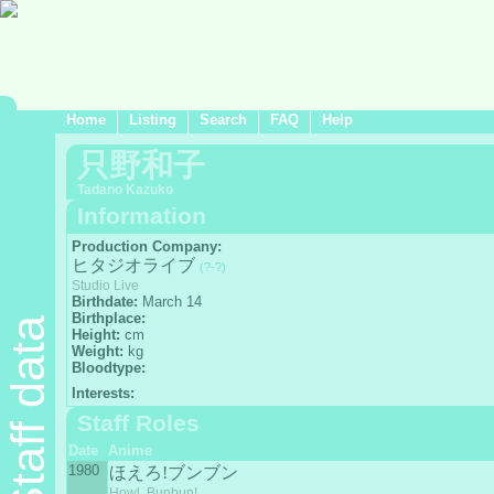
Home
Listing
Search
FAQ
Help
只野和子
Tadano Kazuko
Information
Production Company:
ヒタジオライブ
(?-?)
Studio Live
Birthdate:
March 14
Birthplace:
Staff data
Height:
cm
Weight:
kg
Bloodtype:
Interests:
Staff Roles
Date
Anime
1980
ほえろ!ブンブン
Howl, Bunbun!