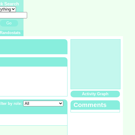
ck Search
Go
Randostats
Activity Graph
ilter by role:
Comments