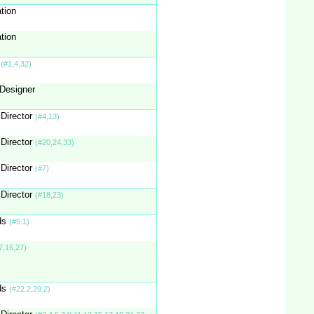
tion
tion
n
(#1,4,32)
 Designer
 Director
(#4,13)
 Director
(#20,24,33)
 Director
(#7)
 Director
(#18,23)
ds
(#5.1)
7,16,27)
ds
(#22.2,29.2)