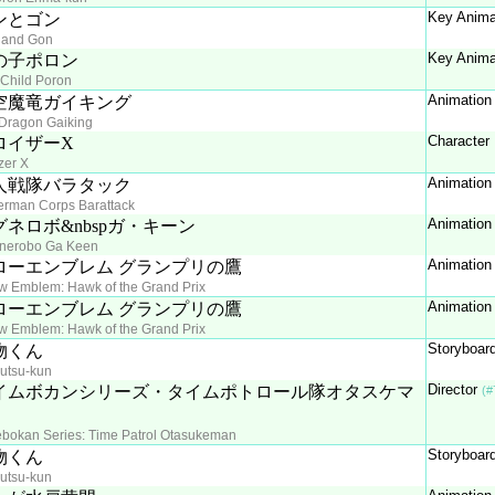
Key Anima
ンとゴン
 and Gon
Key Anima
の子ポロン
 Child Poron
Animatio
空魔竜ガイキング
Dragon Gaiking
Character
ロイザーX
zer X
Animation
人戦隊バラタック
rman Corps Barattack
Animation
グネロボ&nbspガ・キーン
nerobo Ga Keen
Animation
ローエンブレム グランプリの鷹
w Emblem: Hawk of the Grand Prix
Animation
ローエンブレム グランプリの鷹
w Emblem: Hawk of the Grand Prix
Storyboar
物くん
utsu-kun
Director
イムボカンシリーズ・タイムポトロール隊オタスケマ
(#
bokan Series: Time Patrol Otasukeman
Storyboar
物くん
utsu-kun