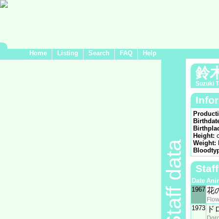
Home
Listing
Search
FAQ
Help
鈴
Suzuki 
Info
Product
Birthdat
Birthpla
Height:
Staff data
Weight:
Bloodty
Staf
Date
Ani
1967
花
Flo
1973
ド
Dor