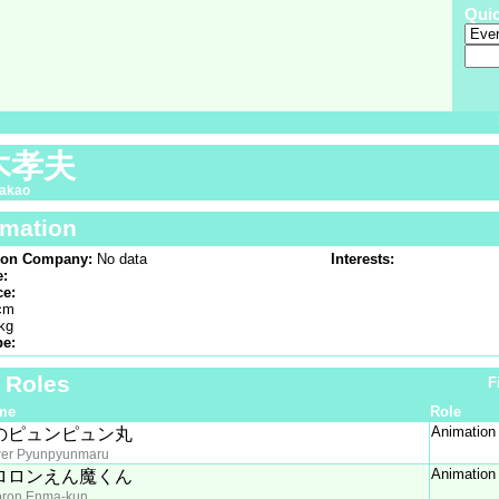
Qui
木孝夫
Takao
rmation
ion Company:
No data
Interests:
e:
ce:
cm
kg
pe:
f Roles
F
me
Role
Animation
のピュンピュン丸
wer Pyunpyunmaru
Animation
ロロンえん魔くん
oron Enma-kun