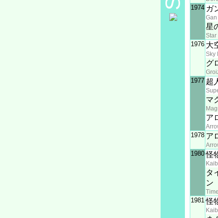
1974
ガ
Gan
星
Star
1976
大
Sky 
グ
Groi
1977
超
Supe
マ
Mag
ア
Arro
1978
ア
Arro
1980
怪
Kaib
タ
ン
Time
1981
怪
Kaib