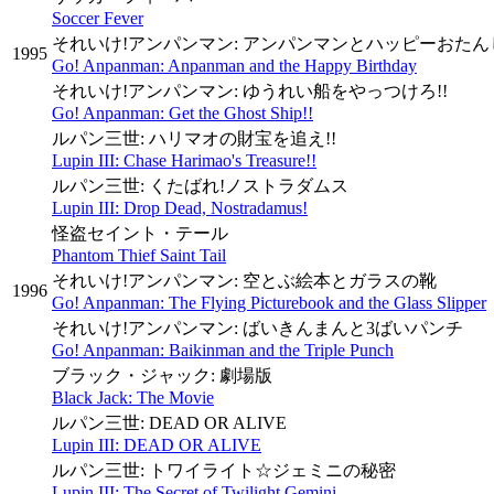
Soccer Fever
それいけ!アンパンマン: アンパンマンとハッピーおた
1995
Go! Anpanman: Anpanman and the Happy Birthday
それいけ!アンパンマン: ゆうれい船をやっつけろ!!
Go! Anpanman: Get the Ghost Ship!!
ルパン三世: ハリマオの財宝を追え!!
Lupin III: Chase Harimao's Treasure!!
ルパン三世: くたばれ!ノストラダムス
Lupin III: Drop Dead, Nostradamus!
怪盗セイント・テール
Phantom Thief Saint Tail
それいけ!アンパンマン: 空とぶ絵本とガラスの靴
1996
Go! Anpanman: The Flying Picturebook and the Glass Slipper
それいけ!アンパンマン: ばいきんまんと3ばいパンチ
Go! Anpanman: Baikinman and the Triple Punch
ブラック・ジャック: 劇場版
Black Jack: The Movie
ルパン三世: DEAD OR ALIVE
Lupin III: DEAD OR ALIVE
ルパン三世: トワイライト☆ジェミニの秘密
Lupin III: The Secret of Twilight Gemini