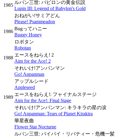
ルパン三世: バビロンの黄金伝説
1985
Lupin III: Legend of Babylon's Gold
おねがい!サミアどん
Please! Psammeadon
Bugってハニー
1986
Buggy Honey
ロボタン
Robotan
エースをねらえ! 2
1988
Aim for the Ace! 2
それいけ!アンパンマン
Go! Anpanman
アップルシード
Appleseed
エースをねらえ!: フャイナルステージ
1989
Aim for the Ace!: Final Stage
それいけ!アンパンマン: キラキラの星の涙
Go! Anpanman: Tears of Planet Kirakira
華星夜曲
Flower Star Nocturne
ルパン三世: バイバイ・リバティー・危機一髪