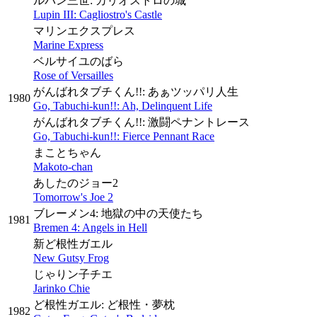
ルパン三世: カリオストロの城
Lupin III: Cagliostro's Castle
マリンエクスプレス
Marine Express
ベルサイユのばら
Rose of Versailles
がんばれタブチくん!!: あぁツッパリ人生
1980
Go, Tabuchi-kun!!: Ah, Delinquent Life
がんばれタブチくん!!: 激闘ペナントレース
Go, Tabuchi-kun!!: Fierce Pennant Race
まことちゃん
Makoto-chan
あしたのジョー2
Tomorrow's Joe 2
ブレーメン4: 地獄の中の天使たち
1981
Bremen 4: Angels in Hell
新ど根性ガエル
New Gutsy Frog
じゃりン子チエ
Jarinko Chie
ど根性ガエル: ど根性・夢枕
1982