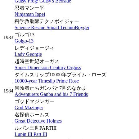
Gutsy Frog: Gutsy's Bedside
忍者マン一平
Ninjaman Ippei
科学救助隊テクノボイジャー
Science Rescue Squad TechnoBoyger
ゴルゴ13
1983
Golgo-13
レディジョージィ
Lady Georgie
超時空世紀オーガス
Super Dimension Century Orguss
タイムスリップ10000年プライム・ローズ
10000-year Timeslip Prime Rose
冒険者たちガンバと7匹のなかま
1984
Adventurers Ganba and his 7 Friends
ゴッドマジンガー
God Mazinger
名探偵ホームズ
Great Detective Holmes
ルパン三世PARTIII
Lupin III Part III