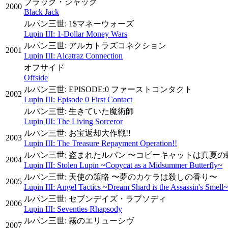
ブラック・ジャック
2000
Black Jack
ルパン三世: 1$マネーウォーズ
Lupin III: 1-Dollar Money Wars
ルパン三世: アルカトラズコネクション
2001
Lupin III: Alcatraz Connection
オフサイド
Offside
ルパン三世: EPISODE:0 ファーストコンタクト
2002
Lupin III: Episode 0 First Contact
ルパン三世: 生きていた魔術師
Lupin III: The Living Sorceror
ルパン三世: お宝返却大作戦!!
2003
Lupin III: The Treasure Repayment Operation!!
ルパン三世: 盗まれたルパン 〜コピーキャットは真夏の
2004
Lupin III: Stolen Lupin ~Copycat as a Midsummer Butterfly~
ルパン三世: 天使の策略 〜夢のカケラは殺しの香り〜
2005
Lupin III: Angel Tactics ~Dream Shard is the Assassin's Smell~
ルパン三世: セブンデイズ・ラプソディ
2006
Lupin III: Seventies Rhapsody
ルパン三世: 霧のエリューシヴ
2007