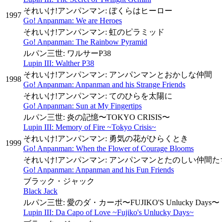
それいけ!アンパンマン: ぼくらはヒーロー
1997
Go! Anpanman: We are Heroes
それいけ!アンパンマン: 虹のピラミッド
Go! Anpanman: The Rainbow Pyramid
ルパン三世: ワルサーP38
Lupin III: Walther P38
それいけ!アンパンマン: アンパンマンとおかしな仲間
1998
Go! Anpanman: Anpanman and his Strange Friends
それいけ!アンパンマン: てのひらを太陽に
Go! Anpanman: Sun at My Fingertips
ルパン三世: 炎の記憶〜TOKYO CRISIS〜
Lupin III: Memory of Fire ~Tokyo Crisis~
それいけ!アンパンマン: 勇気の花がひらくとき
1999
Go! Anpanman: When the Flower of Courage Blooms
それいけ!アンパンマン: アンパンマンとたのしい仲間た
Go! Anpanman: Anpanman and his Fun Friends
ブラック・ジャック
Black Jack
ルパン三世: 愛のダ・カーポ〜FUJIKO'S Unlucky Days〜
Lupin III: Da Capo of Love ~Fujiko's Unlucky Days~