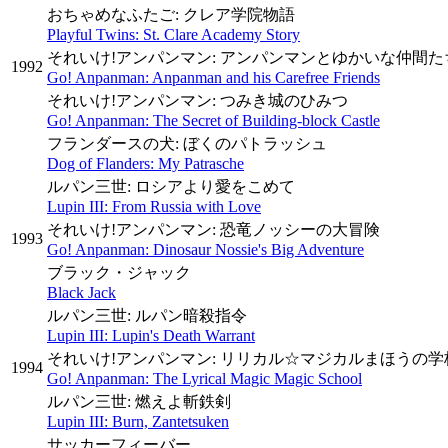
おちゃめなふたご: クレア学院物語
Playful Twins: St. Clare Academy Story
それいけ!アンパンマン: アンパンマンとゆかいな仲間た
1992
Go! Anpanman: Anpanman and his Carefree Friends
それいけ!アンパンマン: つみき城のひみつ
Go! Anpanman: The Secret of Building-block Castle
フランダースの犬: ぼくのパトラッシュ
Dog of Flanders: My Patrasche
ルパン三世: ロシアより愛をこめて
Lupin III: From Russia with Love
それいけ!アンパンマン: 恐竜ノッシーの大冒険
1993
Go! Anpanman: Dinosaur Nossie's Big Adventure
ブラック・ジャック
Black Jack
ルパン三世: ルパン暗殺指令
Lupin III: Lupin's Death Warrant
それいけ!アンパンマン: リリカル☆マジカルまほうの学
1994
Go! Anpanman: The Lyrical Magic Magic School
ルパン三世: 燃えよ斬鉄剣
Lupin III: Burn, Zantetsuken
サッカーフィーバー