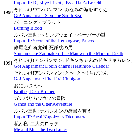
Lupin III: Bye-bye Liberty, By a Hair's Breadth
それいけ!アンパンマン: みなみの海をすくえ!
1990
Go! Anpanman: Save the South Sea!
バーニング・ブラッド
Burning Blood
ルパン三世: ヘミングウェイ・ペーパーの謎
Lupin III: Secret of the Hemingway Papers
修羅之介斬魔剣: 死鎌紋の男
Shuranosuke Zanmaken: The Man with the Mark of Death
それいけ!アンパンマン: ドキンちゃんのドキドキカレン
1991
Go! Anpanman: Dokin-chan's Heartthrob Calendar
それいけ!アンパンマン: とべ! とべ! ちびごん
Go! Anpanman: Fly! Fly! Chibigon
おにいさまへ…
Brother, Dear Brother
ガンバとカワウソの冒険
Ganba and the Otter Adventure
ルパン三世: ナポレオンの辞書を奪え
Lupin III: Steal Napoleon's Dictionary
私と私: 二人のロッテ
Me and Me: The Two Lottes