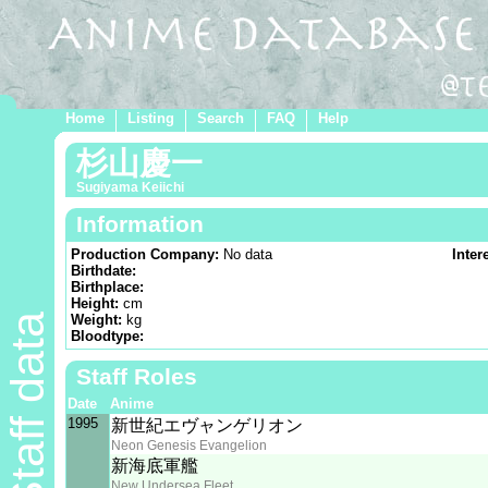
Home
Listing
Search
FAQ
Help
杉山慶一
Sugiyama Keiichi
Information
Production Company:
No data
Inter
Birthdate:
Birthplace:
Height:
cm
Staff data
Weight:
kg
Bloodtype:
Staff Roles
Date
Anime
1995
新世紀エヴャンゲリオン
Neon Genesis Evangelion
新海底軍艦
New Undersea Fleet