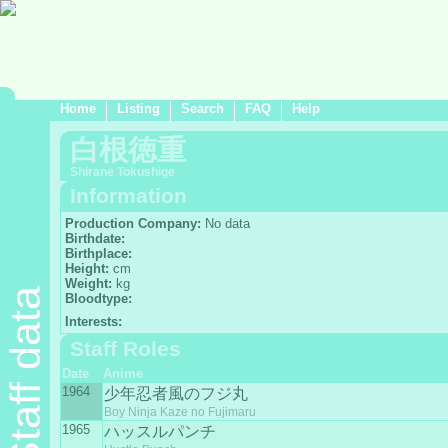
Home
Listing
Search
FAQ
Help
白根徳重
Shirane Tokushige
Information
Production Company:
No data
Birthdate:
Birthplace:
Height:
cm
Weight:
kg
Staff data
Bloodtype:
Interests:
Staff Roles
Date
Anime
1964
少年忍者風のフジ丸
Boy Ninja Kaze no Fujimaru
1965
ハッスルパンチ