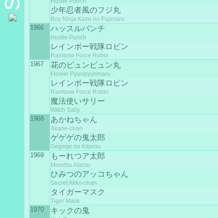
Hustle Punch
少年忍者風のフジ丸
Boy Ninja Kaze no Fujimaru
1966
ハッスルパンチ
Hustle Punch
レインボー戦隊ロビン
Rainbow Force Robin
1967
花のピュンピュン丸
Flower Pyunpyunmaru
レインボー戦隊ロビン
Rainbow Force Robin
魔法使いサリー
Witch Sally
1968
あかねちゃん
Akane-chan
ゲゲゲの鬼太郎
Gegege no Kitarou
1969
もーれつア太郎
Moretsu Atarou
ひみつのアッコちゃん
Secret Akko-chan
タイガーマスク
Tiger Mask
1970
キックの鬼