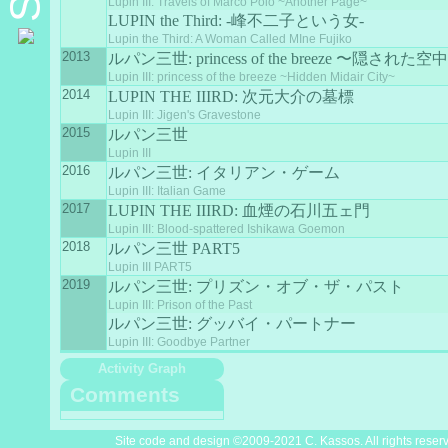
Lupin III: Travels of Marco Polo ~Another Page~
LUPIN the Third: -峰不二子という女-
Lupin the Third: A Woman Called MIne Fujiko
2013
ルパン三世: princess of the breeze 〜隠された
Lupin III: princess of the breeze ~Hidden Midair City~
2014
LUPIN THE IIIRD: 次元大介の墓標
Lupin III: Jigen's Gravestone
2015
ルパン三世
Lupin III
2016
ルパン三世: イタリアン・ゲーム
Lupin III: Italian Game
2017
LUPIN THE IIIRD: 血煙の石川五ェ門
Lupin III: Blood-spattered Ishikawa Goemon
2018
ルパン三世 PART5
Lupin III PART5
2019
ルパン三世: プリズン・オブ・ザ・パスト
Lupin III: Prison of the Past
ルパン三世: グッバイ・パートナー
Lupin III: Goodbye Partner
Activity Graph
Comments
Site code and design ©2009-2021 C. Kassos. All rights reser