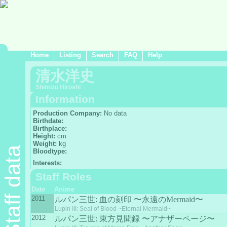
Home
Listing
Search
FAQ
Help
清水洋史
Shimizu Hiroshi
Information
Production Company:
No data
Birthdate:
Birthplace:
Height:
cm
Weight:
kg
Staff data
Bloodtype:
Interests:
Staff Roles
Date
Anime
2011
ルパン三世: 血の刻印 〜永遠のMermaid〜
Lupin III: Seal of Blood ~Eternal Mermaid~
2012
ルパン三世: 東方見聞録 〜アナザーページ〜