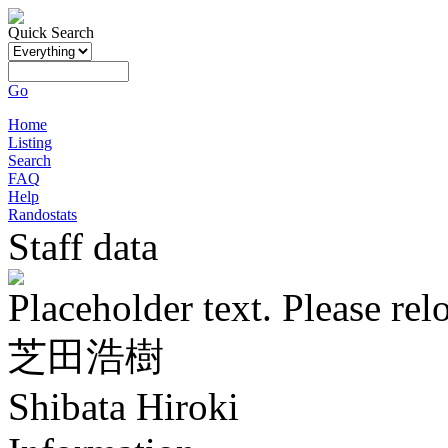
Quick Search
Go
Home
Listing
Search
FAQ
Help
Randostats
Staff data
Placeholder text. Please rel
芝田浩樹
Shibata Hiroki