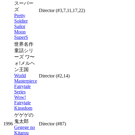
スーパー
ズ
Director
(#3,7,11,17,22)
Pretty
Soldier
Sailor
Moon
SuperS
世界名作
童話シリ
ーズ ワ〜
ォ!メルヘ
ン王国
World
Director
(#2,14)
Masterpiece
Fairytale
Series
Wow!
Fairytale
Kingdom
ゲゲゲの
鬼太郎
1996
Director
(#87)
Gegege no
Kitarou