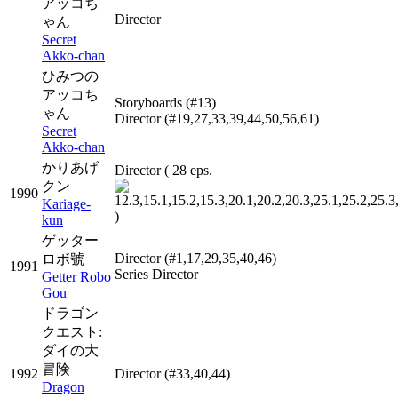
アッコち
Director
ゃん
Secret
Akko-chan
ひみつの
アッコち
Storyboards
(#13)
ゃん
Director
(#19,27,33,39,44,50,56,61)
Secret
Akko-chan
かりあげ
Director
( 28 eps.
クン
1990
Kariage-
)
kun
ゲッター
Director
(#1,17,29,35,40,46)
ロボ號
1991
Series Director
Getter Robo
Gou
ドラゴン
クエスト:
ダイの大
冒険
1992
Director
(#33,40,44)
Dragon