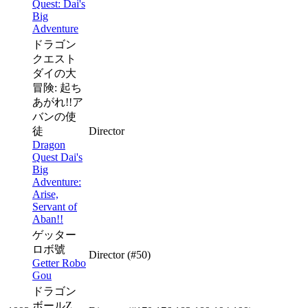
Quest: Dai's
Big
Adventure
ドラゴン
クエスト
ダイの大
冒険: 起ち
あがれ!!ア
バンの使
徒
Director
Dragon
Quest Dai's
Big
Adventure:
Arise,
Servant of
Aban!!
ゲッター
ロボ號
Director
(#50)
Getter Robo
Gou
ドラゴン
ボールZ