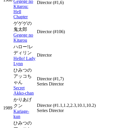
Gegege no
Director
(#1,6)
Kitarou:
Hell
Chapter
ゲゲゲの
鬼太郎
Director
(#106)
Gegege no
Kitarou
ハロー!レ
ディリン
Director
Hello! Lady
Lynn
ひみつの
アッコち
Director
(#1,7)
ゃん
Series Director
Secret
Akko-chan
かりあげ
Director
(#1.1,1.2,2.3,10.1,10.2)
クン
1989
Series Director
Kariage-
kun
ひみつの