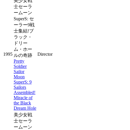
美少女戦
士セーラ
ームーン
SuperS: セ
ーラー9戦
士集結!ブ
ラック・
ドリー
ム・ホー
1995
Director
ルの奇跡
Pretty
Soldier
Sailor
Moon
SuperS: 9
Sailors
Assembled!
Miracle of
the Black
Dream Hole
美少女戦
士セーラ
ームーン