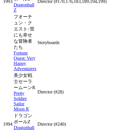
1993
Director
(#170,176,183,189,194,199)
Dragonball
Z
フオーチ
ュン・ク
エスト: 世
にも幸せ
な冒険者
Storyboards
たち
Fortune
Quest: Very
Happy
Adventurers
美少女戦
士セーラ
ームーンR
Director
(#28)
Pretty
Soldier
Sailor
Moon R
ドラゴン
ボールZ
1994
Director
(#240)
Dragonball