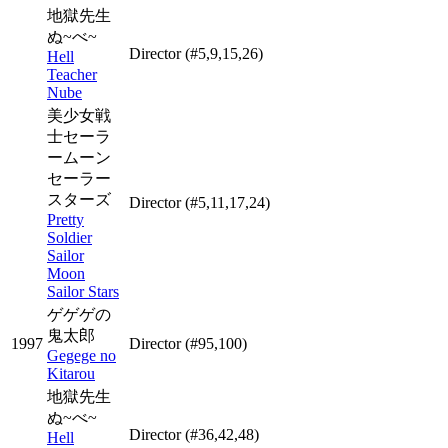
地獄先生
ぬ~べ~
Director
(#5,9,15,26)
Hell
Teacher
Nube
美少女戦
士セーラ
ームーン
セーラー
スターズ
Director
(#5,11,17,24)
Pretty
Soldier
Sailor
Moon
Sailor Stars
ゲゲゲの
鬼太郎
1997
Director
(#95,100)
Gegege no
Kitarou
地獄先生
ぬ~べ~
Director
(#36,42,48)
Hell