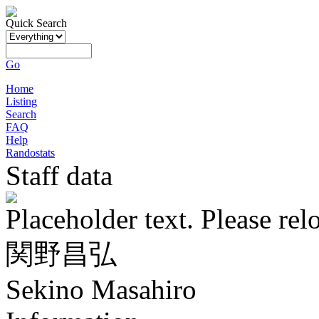
Quick Search
Go
Home
Listing
Search
FAQ
Help
Randostats
Staff data
Placeholder text. Please rel
関野昌弘
Sekino Masahiro