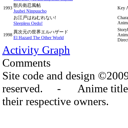
獣兵衛忍風帖
1993
Key 
Juubei Ninpuucho
お江戸はねむれない!
Chara
Anima
Sleepless Oedo!
Story
異次元の世界エルハザード
1998
Anima
El Hazard The Other World
Direc
Activity Graph
Comments
Site code and design ©2009
reserved. - Anime titles,
their respective owners.