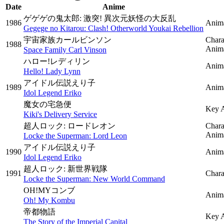
Date
Anime
ゲゲゲの鬼太郎: 激突! 異次元妖怪の大反乱
1986
Anim
Gegege no Kitarou: Clash! Otherworld Youkai Rebellion
宇宙家族カールビンソン
Chara
1988
Anima
Space Family Carl Vinson
ハロー!レディリン
Anima
Hello! Lady Lynn
アイドル伝説えり子
1989
Anima
Idol Legend Eriko
魔女の宅急便
Key 
Kiki's Delivery Service
超人ロック: ロードレオン
Chara
Anima
Locke the Superman: Lord Leon
アイドル伝説えり子
1990
Anima
Idol Legend Eriko
超人ロック: 新世界戦隊
1991
Chara
Locke the Superman: New World Command
OH!MYコンブ
Anima
Oh! My Kombu
帝都物語
Key 
The Story of the Imperial Capital