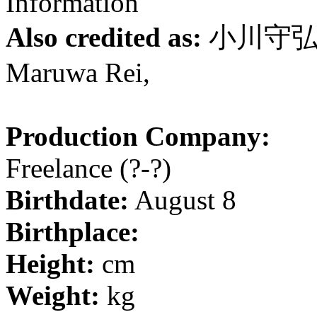
Information
Also credited as:
小川守弘 O
Maruwa Rei,
Production Company:
Freelance
(?-?)
Birthdate:
August 8
Birthplace:
Height:
cm
Weight:
kg