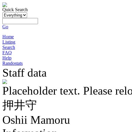
Quick Search
Go
Home
Listing
Search
FAQ
Help
Randostats
Staff data
Placeholder text. Please rel
押井守
Oshii Mamoru