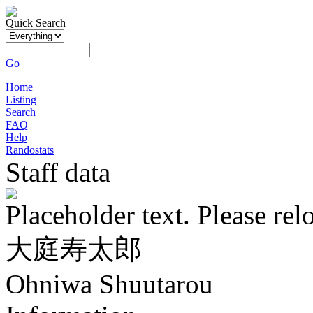
Quick Search
Go
Home
Listing
Search
FAQ
Help
Randostats
Staff data
Placeholder text. Please rel
大庭寿太郎
Ohniwa Shuutarou