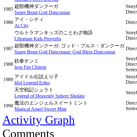
超獣機神ダンクーガ
Story
1985
Direc
Super Beast God Dancougar
アイ・シティ
1986
Direc
Ai City
ウルトラマンキッズのことわざ物語
Story
Direc
Ultraman Kids Proverbs
超獣機神ダンクーガ: ゴッド・ブルス・ダンクーガ
1987
Direc
Super Beast God Dancougar: God Bless Dancougar
Story
鉄拳チンミ
1988
Direc
Iron Fist Chinmi
Serie
アイドル伝説えり子
Story
1989
Direc
Idol Legend Eriko
天空戦記シュラト
Story
Legend of Heavenly Sphere Shulato
魔法のエンジェルスイートミント
Direc
1990
Serie
Magical Angel Sweet Mint
Activity Graph
Comments