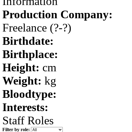
Information
Production Company:
Freelance
(?-?)
Birthdate:
Birthplace:
Height:
cm
Weight:
kg
Bloodtype:
Interests:
Staff Roles
Filter by role: