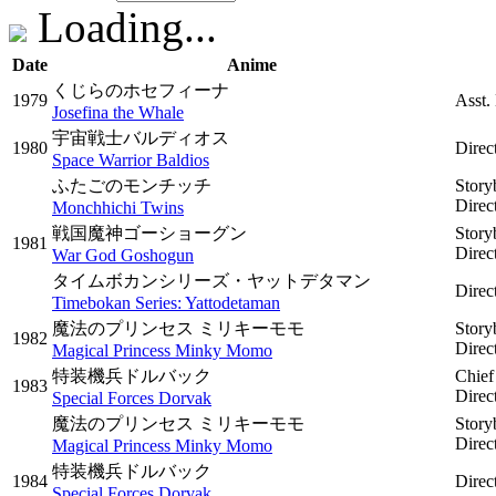
Loading...
Date
Anime
くじらのホセフィーナ
1979
Asst.
Josefina the Whale
宇宙戦士バルディオス
1980
Direc
Space Warrior Baldios
ふたごのモンチッチ
Story
Direc
Monchhichi Twins
戦国魔神ゴーショーグン
Story
1981
Direc
War God Goshogun
タイムボカンシリーズ・ヤットデタマン
Direc
Timebokan Series: Yattodetaman
魔法のプリンセス ミリキーモモ
Story
1982
Direc
Magical Princess Minky Momo
特装機兵ドルバック
Chief
1983
Direc
Special Forces Dorvak
魔法のプリンセス ミリキーモモ
Story
Direc
Magical Princess Minky Momo
特装機兵ドルバック
1984
Direc
Special Forces Dorvak