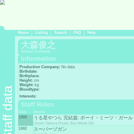
Home
Listing
Search
FAQ
Help
大森俊之
Ohmori Toshiyuki
Information
Production Company:
No data
Birthdate:
Birthplace:
Height:
cm
Weight:
kg
Staff data
Bloodtype:
Interests:
Staff Roles
Date
Anime
1988
うる星やつら 完結篇: ボーイ・ミーツ・ガール
Urusei Yatsura Finale: Boy Meets Girl
1992
スーパーヅガン