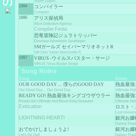
Super Zugan
1994
コンパイラー
Compiler
1995
アリス探偵局
Alice Detective Agency
Compiler Festa
恐竜冒険記ジュラトリッパー
Dinosaur Adventure Juratripper
SMガールズ セイバーマリオネットR
SM Girls Saber Marionette R
1997
VIRUS -ウイルスバスター・サージ
VIRUS: Virus Buster Serge
Song Roles
Song
Anime
OUR GOOD DAY… 僕らのGOOD DAY
熱血最強
Our Good Day… Our Good Day
Ultimate Ho
READY GO! 熱血最強キングゴウザウラー
熱血最強
Ready Go! Ultimate Hot Blood King Gosaurer
Ultimate Ho
Extrication
ロスト・
Lost Univer
LIGHTNING HEART!
銀河お嬢
Galaxy Fraul
おでかけしましょうよ!
銀河お嬢
Let's Go Out!
Galaxy Fraul