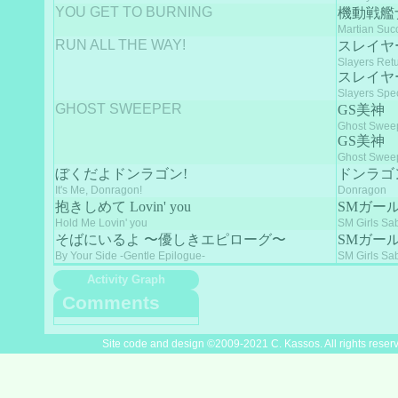
YOU GET TO BURNING
機動戦艦
Martian Suc
RUN ALL THE WAY!
スレイヤー
Slayers Ret
スレイヤ
Slayers Spec
GHOST SWEEPER
GS美神
Ghost Swee
GS美神
Ghost Swee
ぼくだよドンラゴン!
ドンラゴ
It's Me, Donragon!
Donragon
抱きしめて Lovin' you
SMガー
Hold Me Lovin' you
SM Girls Sa
そばにいるよ 〜優しきエピローグ〜
SMガー
By Your Side -Gentle Epilogue-
SM Girls Sa
Activity Graph
Comments
Site code and design ©2009-2021 C. Kassos. All rights reser