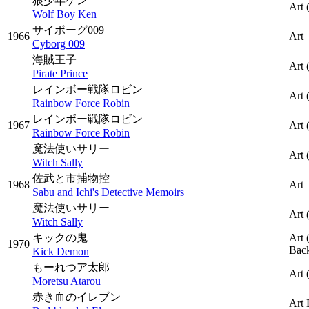
狼少年ケン
Art
Wolf Boy Ken
サイボーグ009
1966
Art
Cyborg 009
海賊王子
Art
Pirate Prince
レインボー戦隊ロビン
Art
Rainbow Force Robin
レインボー戦隊ロビン
1967
Art
Rainbow Force Robin
魔法使いサリー
Art
Witch Sally
佐武と市捕物控
1968
Art
Sabu and Ichi's Detective Memoirs
魔法使いサリー
Art
Witch Sally
キックの鬼
Art
1970
Bac
Kick Demon
もーれつア太郎
Art
Moretsu Atarou
赤き血のイレブン
Art 