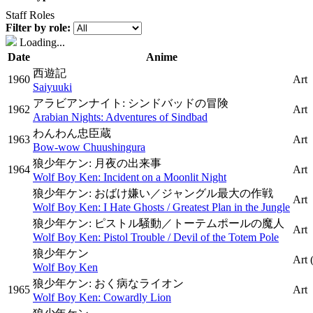
Staff Roles
Filter by role:
Loading...
Date
Anime
西遊記
1960
Art
Saiyuuki
アラビアンナイト: シンドバッドの冒険
1962
Art
Arabian Nights: Adventures of Sindbad
わんわん忠臣蔵
1963
Art
Bow-wow Chuushingura
狼少年ケン: 月夜の出来事
1964
Art
Wolf Boy Ken: Incident on a Moonlit Night
狼少年ケン: おばけ嫌い／ジャングル最大の作戦
Art
Wolf Boy Ken: I Hate Ghosts / Greatest Plan in the Jungle
狼少年ケン: ピストル騒動／トーテムポールの魔人
Art
Wolf Boy Ken: Pistol Trouble / Devil of the Totem Pole
狼少年ケン
Art
Wolf Boy Ken
狼少年ケン: おく病なライオン
1965
Art
Wolf Boy Ken: Cowardly Lion