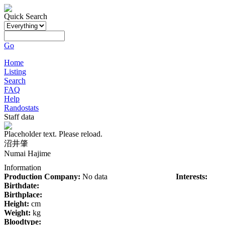
Quick Search
Go
Home
Listing
Search
FAQ
Help
Randostats
Staff data
Placeholder text. Please reload.
沼井肇
Numai Hajime
Information
Production Company:
No data
Interests:
Birthdate:
Birthplace:
Height:
cm
Weight:
kg
Bloodtype: