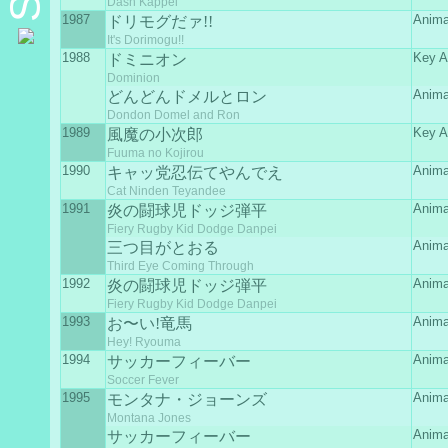
Dash Kappei
1987
Anima
ドリモグだァ!!
It's Dorimogu!!
1988
Key A
ドミニオン
Dominion
Anima
どんどんドメルとロン
Dondon Domel and Ron
1989
Key A
風魔の小次郎
Fuuma no Kojirou
1990
Anima
キャッ党忍伝てやんでえ
Cat Ninden Teyandee
1991
Anima
炎の闘球児ドッジ弾平
Fiery Rugby Kid Dodge Danpei
Anima
三つ目がとおる
Third Eye Coming Through
1992
Anima
炎の闘球児ドッジ弾平
Fiery Rugby Kid Dodge Danpei
1993
Anima
お〜い!竜馬
Hey! Ryouma
1994
Anima
サッカーフィーバー
Soccer Fever
1995
Anima
モンタナ・ジョーンズ
Montana Jones
Anima
サッカーフィーバー