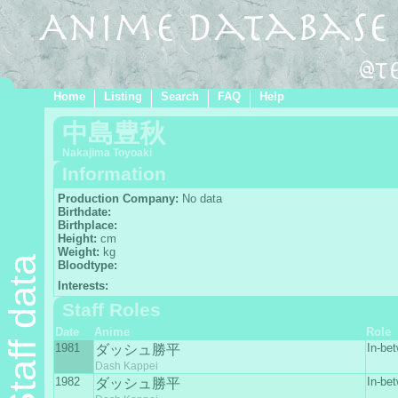
Home
Listing
Search
FAQ
Help
中島豊秋
Nakajima Toyoaki
Information
Production Company:
No data
Birthdate:
Birthplace:
Height:
cm
Weight:
kg
Staff data
Bloodtype:
Interests:
Staff Roles
Date
Anime
Role
1981
In-be
ダッシュ勝平
Dash Kappei
1982
In-be
ダッシュ勝平