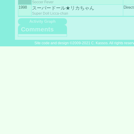
Soccer Fever
1998
Direc
スーパードール★リカちゃん
Super Doll Licca-chan
Activity Graph
Comments
Site code and design ©2009-2021 C. Kassos. All rights reser