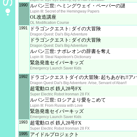
1990
ルパン三世: ヘミングウェイ・ペーパーの謎
Lupin III: Secret of the Hemingway Papers
OL改造講座
OL Modification Course
1991
ドラゴンクエスト: ダイの大冒険
Dragon Quest: Dai's Big Adventure
ドラゴンクエスト: ダイの大冒険
Dragon Quest: Dai's Big Adventure
ルパン三世: ナポレオンの辞書を奪え
Lupin III: Steal Napoleon's Dictionary
緊急発進セイバーキッズ
Emergency Launch Saver Kids
1992
ドラゴンクエストダイの大冒険: 起ちあがれ!!ア
Dragon Quest Dai's Big Adventure: Arise, Servant of Aban!!
超電動ロボ 鉄人28号FX
Super Electric Robot Ironman 28 FX
ルパン三世: ロシアより愛をこめて
Lupin III: From Russia with Love
緊急発進セイバーキッズ
Emergency Launch Saver Kids
1993
超電動ロボ 鉄人28号FX
Super Electric Robot Ironman 28 FX
1995
アイドルプロジェクト