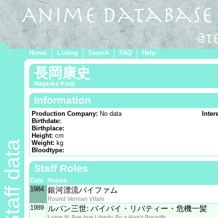
Home
Listing
Search
FAQ
Help
長岡康史
Nagaoka Kouji
Information
Production Company:
No data
Inter
Birthdate:
Birthplace:
Height:
cm
Staff data
Weight:
kg
Bloodtype:
Staff Roles
Date
Anime
1984
銀河漂流バイファム
Round Vernian Vifam
1989
ルパン三世: バイバイ・リバティー・危機一髪
Lupin III: Bye-bye Liberty, By a Hair's Breadth