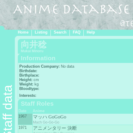
Home
Listing
Search
FAQ
Help
向井稔
Mukai Minoru
Information
Production Company:
No data
Birthdate:
Birthplace:
Height:
cm
Weight:
kg
Staff data
Bloodtype:
Interests:
Staff Roles
Date
Anime
1967
マッハ GoGoGo
Mach Go-Go-Go
1971
アニメンタリー 決断