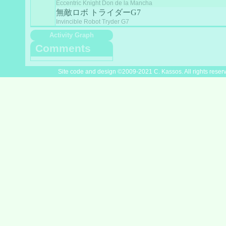
Eccentric Knight Don de la Mancha
無敵ロボ トライダーG7
Invincible Robot Tryder G7
Activity Graph
Comments
Site code and design ©2009-2021 C. Kassos. All rights reser