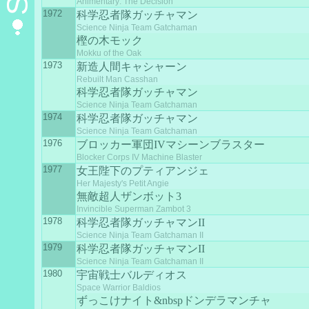
Animentary: The Decision
1972
科学忍者隊ガッチャマン
Science Ninja Team Gatchaman
樫の木モック
Mokku of the Oak
1973
新造人間キャシャーン
Rebuilt Man Casshan
科学忍者隊ガッチャマン
Science Ninja Team Gatchaman
1974
科学忍者隊ガッチャマン
Science Ninja Team Gatchaman
1976
ブロッカー軍団IVマシーンブラスター
Blocker Corps IV Machine Blaster
1977
女王陛下のプティアンジェ
Her Majesty's Petit Angie
無敵超人ザンボット3
Invincible Superman Zambot 3
1978
科学忍者隊ガッチャマンII
Science Ninja Team Gatchaman II
1979
科学忍者隊ガッチャマンII
Science Ninja Team Gatchaman II
1980
宇宙戦士バルディオス
Space Warrior Baldios
ずっこけナイト&nbspドンデラマンチャ