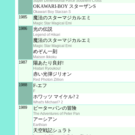
Super Dimensional Force Southern Cross
OKAWARI-BOY スターザンS
Okawari Boy Starzan S
1985
魔法のスターマジカルエミ
Magic Star Magical Emi
1986
光の伝説
Legend of Hikari
魔法のスターマジカルエミ
Magic Star Magical Emi
めぞん一刻
Maison Ikkoku
1987
陽あたり良好!
Hiatari Ryoukou!
赤い光弾ジリオン
Red Photon Zillion
1988
F-エフ
F
ホワッツ マイケル? 2
What's Michael? 2
1989
ピーターパンの冒険
The Adventures of Peter Pan
アーシアン
Earthian
天空戦記シュラト