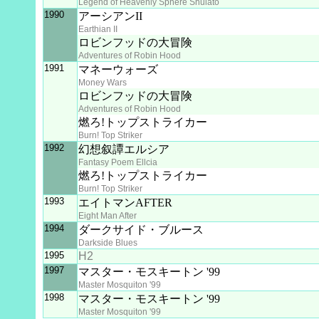
Legend of Heavenly Sphere Shulato
1990
アーシアンII
Earthian II
ロビンフッドの大冒険
Adventures of Robin Hood
1991
マネーウォーズ
Money Wars
ロビンフッドの大冒険
Adventures of Robin Hood
燃ろ!トップストライカー
Burn! Top Striker
1992
幻想叙譚エルシア
Fantasy Poem Ellcia
燃ろ!トップストライカー
Burn! Top Striker
1993
エイトマンAFTER
Eight Man After
1994
ダークサイド・ブルース
Darkside Blues
1995
H2
1997
マスター・モスキートン '99
Master Mosquiton '99
1998
マスター・モスキートン '99
Master Mosquiton '99