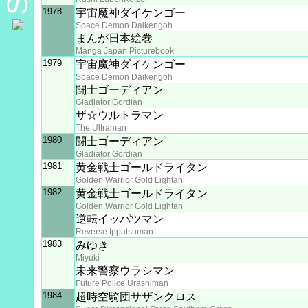
1978
宇宙魔神ダイケンゴー
Space Demon Daikengoh
まんが日本絵巻
Manga Japan Picturebook
1979
宇宙魔神ダイケンゴー
Space Demon Daikengoh
闘士ゴーディアン
Gladiator Gordian
ザ☆ウルトラマン
The Ultraman
1980
闘士ゴーディアン
Gladiator Gordian
1981
黄金戦士ゴールドライタン
Golden Warrior Gold Lightan
1982
黄金戦士ゴールドライタン
Golden Warrior Gold Lightan
逆転イッパツマン
Reverse Ippatsuman
1983
みゆき
Miyuki
未来警察ウラシマン
Future Police Urashiman
1984
超時空騎団サザンクロス