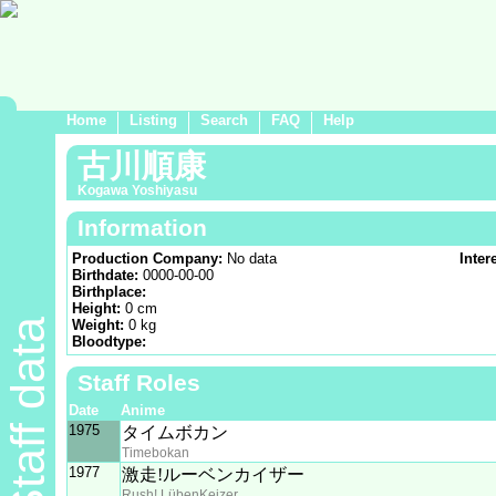
Home
Listing
Search
FAQ
Help
古川順康
Kogawa Yoshiyasu
Information
Production Company:
No data
Inter
Birthdate:
0000-00-00
Birthplace:
Height:
0 cm
Staff data
Weight:
0 kg
Bloodtype:
Staff Roles
Date
Anime
1975
タイムボカン
Timebokan
1977
激走!ルーベンカイザー
Rush! LübenKeizer