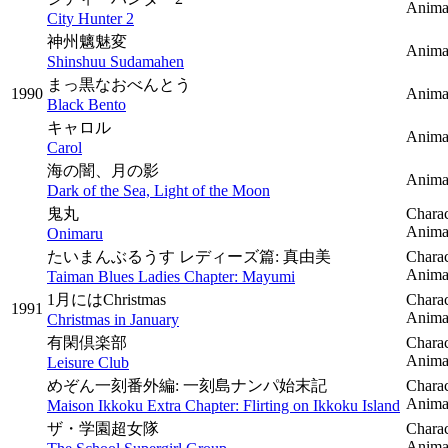
Anima
City Hunter 2
神州魑魅変
Anima
Shinshuu Sudamahen
まっ黒なおべんとう
1990
Animat
Black Bento
キャロル
Animat
Carol
海の闇、月の影
Anima
Dark of the Sea, Light of the Moon
鬼丸
Charac
Animat
Onimaru
たいまんぶるうす レディーズ篇: 真由美
Charac
Animat
Taiman Blues Ladies Chapter: Mayumi
1月にはChristmas
Charac
1991
Animat
Christmas in January
有閑倶楽部
Charac
Animat
Leisure Club
めぞん一刻番外編: 一刻島ナンパ始末記
Charac
Animat
Maison Ikkoku Extra Chapter: Flirting on Ikkoku Island
ザ・学園超女隊
Charac
Animat