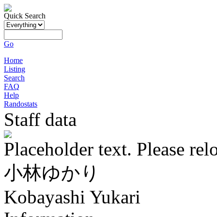
Quick Search
Go
Home
Listing
Search
FAQ
Help
Randostats
Staff data
Placeholder text. Please rel
小林ゆかり
Kobayashi Yukari