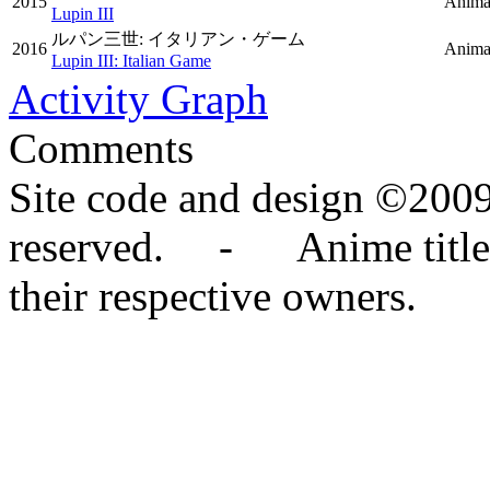
2015
Anima
Lupin III
ルパン三世: イタリアン・ゲーム
2016
Animat
Lupin III: Italian Game
Activity Graph
Comments
Site code and design ©2009
reserved. - Anime titles,
their respective owners.