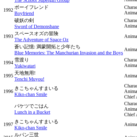
The School Supergirl Group
ボーイフレンド
Charac
1992
Animat
Boyfriend
破妖の剣
Charac
Animat
Sword of Demonsbane
スペースオズの冒険
1993
Anima
The Adventure of Space Oz
蒼い記憶: 満蒙開拓と少年たち
Animat
Blue Memories: The Manchurian Invasion and the Boys
雪渡り
Charac
1994
Animat
Yukiwatari
天地無用!
1995
Anima
Tenchi Muyou!
Charac
きこちゃんすまいる
1996
Anima
Kiko-chan Smile
Chief 
Charac
バケツでごはん
Anima
Lunch in a Bucket
Chief 
きこちゃんすまいる
1997
Anima
Kiko-chan Smile
ルパン三世