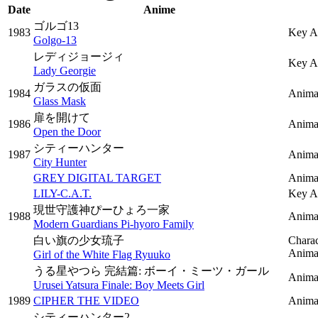
Date
Anime
ゴルゴ13
1983
Key A
Golgo-13
レディジョージィ
Key An
Lady Georgie
ガラスの仮面
1984
Anima
Glass Mask
扉を開けて
1986
Animat
Open the Door
シティーハンター
1987
Anima
City Hunter
GREY DIGITAL TARGET
Animat
LILY-C.A.T.
Key A
現世守護神ぴーひょろ一家
1988
Animat
Modern Guardians Pi-hyoro Family
白い旗の少女琉子
Charac
Animat
Girl of the White Flag Ryuuko
うる星やつら 完結篇: ボーイ・ミーツ・ガール
Animat
Urusei Yatsura Finale: Boy Meets Girl
1989
CIPHER THE VIDEO
Animat
シティーハンター2