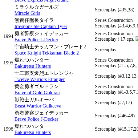
ミラクル☆ガールズ
Screenplay
(#35,38)
Miracle Girls
無責任艦長タイラー
Series Construction
Screenplay
(#3,4,6,9,
Irresponsible Captain Tyler
勇者警察ジェイデッカー
Series Construction
1994
Screenplay
( 17 eps.
Brave Police J-Decker
宇宙騎士テッカマン・ブレード2
Screenplay
Space Knight Tekkaman Blade 2
爆れつハンター
Series Construction
1995
Screenplay
(#1-5,7,8,
Bakuretsu Hunters
十二戦支爆烈エトレンジャー
Screenplay
(#3,12,13
Twelve Warriors Etranger
黄金勇者ゴルドラン
Series Construction
Screenplay
(#1-3,5,7,
Brave of Gold Goldran
獣戦士ガルキーバ
Screenplay
(#7,17)
Beast Warrior Gulkeeva
勇者警察ジェイデッカー
Screenplay
(#46-48)
Brave Police J-Decker
爆れつハンター
1996
Screenplay
(#15,17,2
Bakuretsu Hunters