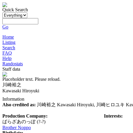
Quick Search
Go
Home
Listing
Search
FAQ
Help
Randostats
Staff data
Placeholder text. Please reload.
川崎裕之
Kawasaki Hiroyuki
Information
Also credited as:
川崎裕之 Kawasaki Hiroyuki, 川崎ヒロユキ Kawasa
Production Company:
Interests:
ばらざあのっぽ
(?-?)
Brother Noppo
Birthdate: