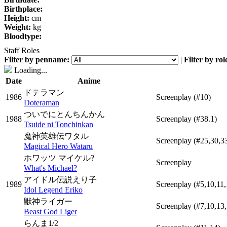
Birthplace:
Height:
cm
Weight:
kg
Bloodtype:
Staff Roles
Filter by penname:
|
Filter by rol
Loading...
Date
Anime
ドテラマン
1986
Screenplay
(#10)
Doteraman
ついでにとんちんかん
1988
Screenplay
(#38.1)
Tsuide ni Tonchinkan
魔神英雄伝ワタル
Screenplay
(#25,30,3
Magical Hero Wataru
ホワッツ マイケル?
Screenplay
What's Michael?
アイドル伝説えり子
1989
Screenplay
(#5,10,11
Idol Legend Eriko
獣神ライガー
Screenplay
(#7,10,13
Beast God Liger
らんま1/2