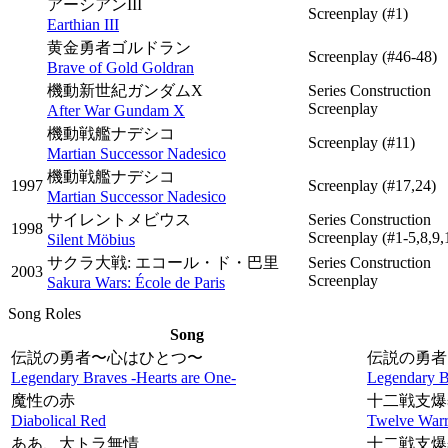
アーシアンIII
Screenplay
(#1)
Earthian III
黄金勇者ゴルドラン
Screenplay
(#46-48)
Brave of Gold Goldran
機動新世紀ガンダムX
Series Construction
Screenplay
After War Gundam X
機動戦艦ナデシコ
Screenplay
(#11)
Martian Successor Nadesico
機動戦艦ナデシコ
1997
Screenplay
(#17,24)
Martian Successor Nadesico
サイレントメビウス
Series Construction
1998
Screenplay
(#1-5,8,9,
Silent Möbius
サクラ大戦: エコール・ド・巴里
Series Construction
2003
Screenplay
Sakura Wars: École de Paris
Song Roles
Song
伝説の勇者〜心はひとつ〜
伝説の勇者
Legendary Braves -Hearts are One-
Legendary B
魔性の赤
十二戦支爆
Diabolical Red
Twelve Warr
ああ、大トラ無情
十二戦支爆