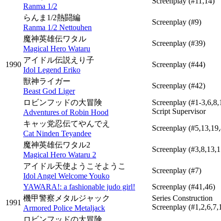
Screenplay
(#11,14)
Ranma 1/2
らんま1/2熱闘編
Screenplay
(#9)
Ranma 1/2 Nettouhen
魔神英雄伝ワタル
Screenplay
(#39)
Magical Hero Wataru
アイドル伝説えり子
1990
Screenplay
(#44)
Idol Legend Eriko
獣神ライガー
Screenplay
(#42)
Beast God Liger
ロビンフッドの大冒険
Screenplay
(#1-3,6,8,
Script Supervisor
Adventures of Robin Hood
キャッ党忍伝てやんでえ
Screenplay
(#5,13,19
Cat Ninden Teyandee
魔神英雄伝ワタル2
Screenplay
(#3,8,13,1
Magical Hero Wataru 2
アイドル天使ようこそようこ
Screenplay
(#7)
Idol Angel Welcome Youko
YAWARA!: a fashionable judo girl!
Screenplay
(#41,46)
機甲警察メタルジャック
Series Construction
1991
Screenplay
(#1,2,6,7,
Armored Police Metaljack
ロビンフッドの大冒険