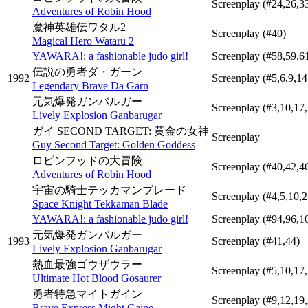
Screenplay
(#24,26,3
Adventures of Robin Hood
魔神英雄伝ワタル2
Screenplay
(#40)
Magical Hero Wataru 2
YAWARA!: a fashionable judo girl!
Screenplay
(#58,59,6
伝説の勇者ダ・ガーン
1992
Screenplay
(#5,6,9,14
Legendary Brave Da Garn
元気爆発ガンバルガー
Screenplay
(#3,10,17
Lively Explosion Ganbarugar
ガイ SECOND TARGET: 黄金の女神
Screenplay
Guy Second Target: Golden Goddess
ロビンフッドの大冒険
Screenplay
(#40,42,4
Adventures of Robin Hood
宇宙の騎士テッカマンブレード
Screenplay
(#4,5,10,2
Space Knight Tekkaman Blade
YAWARA!: a fashionable judo girl!
Screenplay
(#94,96,1
元気爆発ガンバルガー
1993
Screenplay
(#41,44)
Lively Explosion Ganbarugar
熱血最強ゴウザウラー
Screenplay
(#5,10,17
Ultimate Hot Blood Gosaurer
勇者特急マイトガイン
Screenplay
(#9,12,19
Brave Express Might Gaine