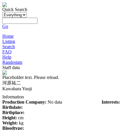
Quick Search
Go
Home
Listing
Search
FAQ
Help
Randostats
Staff data
Placeholder text. Please reload.
河原祐二
Kawahara Yuuji
Information
Production Company:
No data
Interests:
Birthdate:
Birthplace:
Height:
cm
Weight:
kg
Bloodtype: