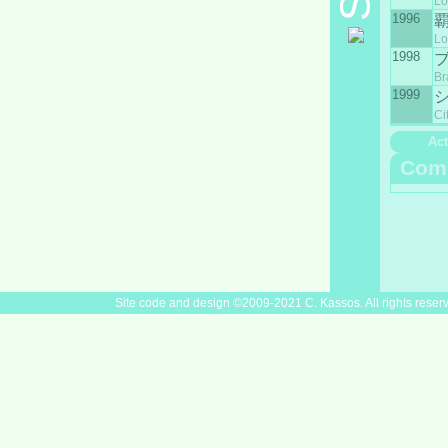
Lo
1996
Lo
1998
Br
1999
シ
Ci
Act
Com
Site code and design ©2009-2021 C. Kassos. All rights reser