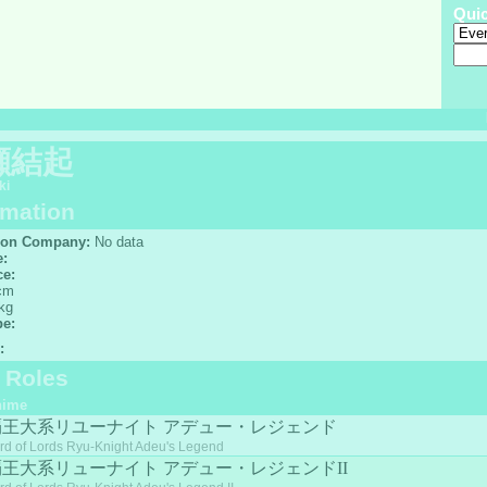
Qui
瀬結起
ki
rmation
ion Company:
No data
e:
ce:
cm
kg
pe:
:
f Roles
nime
覇王大系リユーナイト アデュー・レジェンド
rd of Lords Ryu-Knight Adeu's Legend
覇王大系リューナイト アデュー・レジェンドII