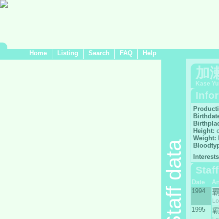
Home
Listing
Search
FAQ
Help
加
Kase Yu
Info
Product
Birthdat
Birthpla
Height:
Weight:
Staff data
Bloodty
Interests
Staf
Date
A
1994
Lo
1995