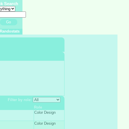
ck Search
Go
Randostats
Filter by role:
Role
Color Design
Color Design