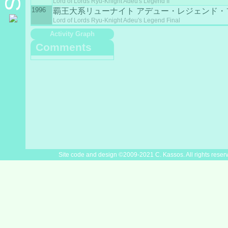
Lord of Lords Ryu-Knight Adeu's Legend II
1996
覇王大系リューナイト アデュー・レジェンド・
Lord of Lords Ryu-Knight Adeu's Legend Final
Activity Graph
Comments
Site code and design ©2009-2021 C. Kassos. All rights reser