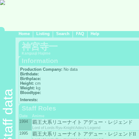
Home
Listing
Search
FAQ
Help
神宮寺一
Kanguuji Hajime
Information
Production Company:
No data
Birthdate:
Birthplace:
Height:
cm
Weight:
kg
Staff data
Bloodtype:
Interests:
Staff Roles
Date
Anime
1994
覇王大系リユーナイト アデュー・レジェンド
Lord of Lords Ryu-Knight Adeu's Legend
1995
覇王大系リューナイト アデュー・レジェンドII