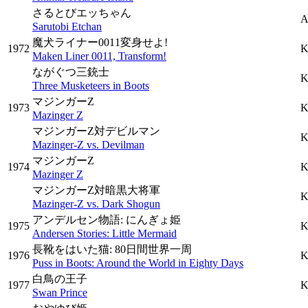
さるとびエッちゃん
A
Sarutobi Etchan
魔犬ライナー0011変身せよ!
1972
K
Maken Liner 0011, Transform!
ながぐつ三銃士
K
Three Musketeers in Boots
マジンガーZ
1973
K
Mazinger Z
マジンガーZ対デビルマン
K
Mazinger-Z vs. Devilman
マジンガーZ
1974
K
Mazinger Z
マジンガーZ対暗黒大将軍
K
Mazinger-Z vs. Dark Shogun
アンデルセン物語: にんぎょ姫
1975
K
Andersen Stories: Little Mermaid
長靴をはいた猫: 80日間世界一周
1976
K
Puss in Boots: Around the World in Eighty Days
白鳥の王子
1977
K
Swan Prince