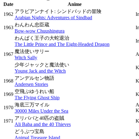
Date
Anime
アラビアンナイト: シンドバッドの冒険
1962
I
Arabian Nights: Adventures of Sindbad
わんわん忠臣蔵
1963
I
Bow-wow Chuushingura
わんぱく王子の大蛇退治
I
The Little Prince and The Eight-Headed Dragon
魔法使いサリー
1967
A
Witch Sally
少年ジャックと魔法使い
K
Young Jack and the Witch
アンデルセン物語
1968
K
Andersen Stories
空飛ぶゆうれい船
1969
K
The Flying Ghost Ship
海底三万マイル
A
1970
K
30000 Miles Under the Sea
アリババと40匹の盗賊
1971
K
Ali Baba and the 40 Thieves
どうぶつ宝島
K
Animal Treasure Island