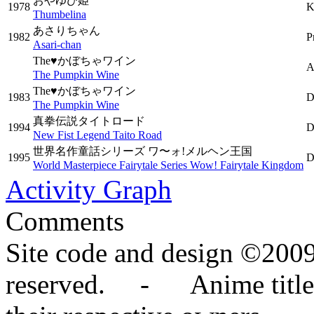
おやゆび姫
1978
K
Thumbelina
あさりちゃん
1982
P
Asari-chan
The♥かぼちゃワイン
A
The Pumpkin Wine
The♥かぼちゃワイン
1983
D
The Pumpkin Wine
真拳伝説タイトロード
1994
D
New Fist Legend Taito Road
世界名作童話シリーズ ワ〜ォ!メルヘン王国
1995
D
World Masterpiece Fairytale Series Wow! Fairytale Kingdom
Activity Graph
Comments
Site code and design ©2009
reserved. - Anime titles,