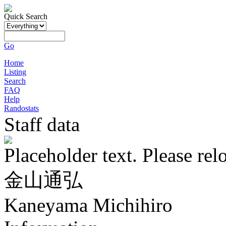
Quick Search
Go
Home
Listing
Search
FAQ
Help
Randostats
Staff data
Placeholder text. Please rel
金山通弘
Kaneyama Michihiro