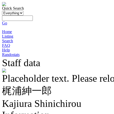
Quick Search
Go
Home
Listing
Search
FAQ
Help
Randostats
Staff data
Placeholder text. Please rel
梶浦紳一郎
Kajiura Shinichirou