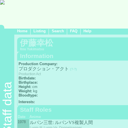
Home
Listing
Search
FAQ
Help
伊藤幸松
Itou Yukimatsu
Information
Production Company:
プロダクション・アクト
(?-?)
Production Act
Birthdate:
Birthplace:
Staff data
Height:
cm
Weight:
kg
Bloodtype:
Interests:
Staff Roles
Date
Anime
1978
ルパン三世: ルパンVS複製人間
Lupin III: Lupin Vs. Doppelganger