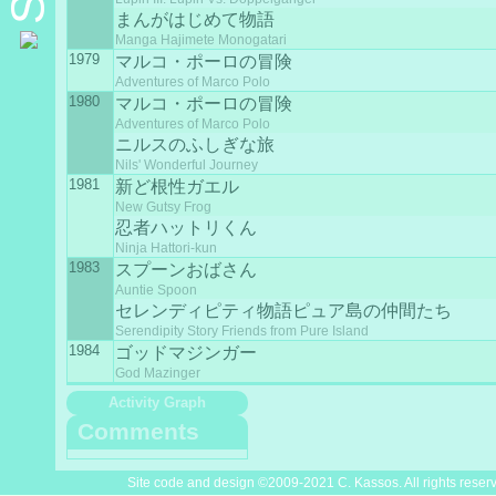
まんがはじめて物語
Manga Hajimete Monogatari
1979
マルコ・ポーロの冒険
Adventures of Marco Polo
1980
マルコ・ポーロの冒険
Adventures of Marco Polo
ニルスのふしぎな旅
Nils' Wonderful Journey
1981
新ど根性ガエル
New Gutsy Frog
忍者ハットリくん
Ninja Hattori-kun
1983
スプーンおばさん
Auntie Spoon
セレンディピティ物語ピュア島の仲間たち
Serendipity Story Friends from Pure Island
1984
ゴッドマジンガー
God Mazinger
Activity Graph
Comments
Site code and design ©2009-2021 C. Kassos. All rights reser