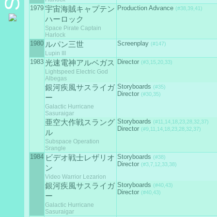
1979
Production Advance
宇宙海賊キャプテン
(#38,39,41)
ハーロック
Space Pirate Captain
Harlock
1980
Screenplay
ルパン三世
(#147)
Lupin III
1983
Director
光速電神アルベガス
(#3,15,20,33)
Lightspeed Electric God
Albegas
Storyboards
銀河疾風サスライガ
(#35)
Director
(#30,35)
ー
Galactic Hurricane
Sasuraigar
Storyboards
亜空大作戦スラング
(#11,14,18,23,28,32,37)
Director
(#9,11,14,18,23,28,32,37)
ル
Subspace Operation
Srangle
1984
Storyboards
ビデオ戦士レザリオ
(#38)
Director
(#3,7,12,33,38)
ン
Video Warrior Lezarion
Storyboards
銀河疾風サスライガ
(#40,43)
Director
(#40,43)
ー
Galactic Hurricane
Sasuraigar