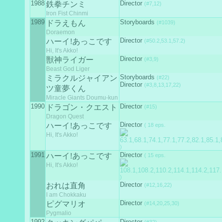
1988
Director
鉄拳チンミ
(#7,12)
Iron Fist Chinmi
1989
Storyboards
ドラえもん
(#1039)
Doraemon
Director
ハーイ!あっこです
(#50.2,53.1,57.2)
Hi, It's Akko!
Director
獣神ライガー
(#3,9)
Beast God Liger
Storyboards
ミラクルジャイアン
(#22)
Director
(#3,8,13,17,22)
ツ童夢くん
Miracle Giants Doumu-kun
1990
Director
ドラゴン・クエスト
(#15)
Dragon Quest
Director
ハーイ!あっこです
( 18 eps.
Hi, It's Akko!
)
1991
Director
ハーイ!あっこです
( 15 eps.
Hi, It's Akko!
)
Director
おれは直角
(#12,16,22)
I am Chokkaku
Director
ピグマリオ
(#14,20,25,30)
Pygmalio
1992
Director