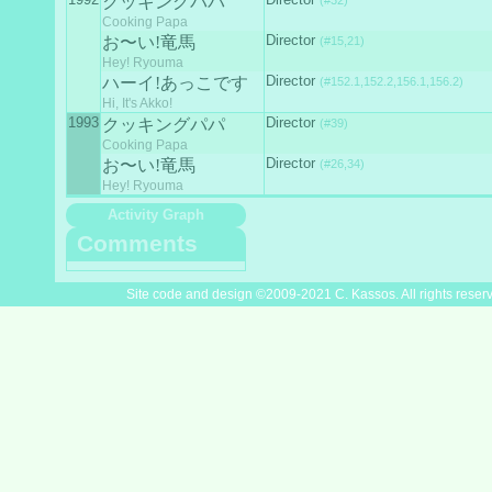
クッキングパパ
(#32)
Cooking Papa
Director
お〜い!竜馬
(#15,21)
Hey! Ryouma
Director
ハーイ!あっこです
(#152.1,152.2,156.1,156.2)
Hi, It's Akko!
1993
Director
クッキングパパ
(#39)
Cooking Papa
Director
お〜い!竜馬
(#26,34)
Hey! Ryouma
Activity Graph
Comments
Site code and design ©2009-2021 C. Kassos. All rights reser