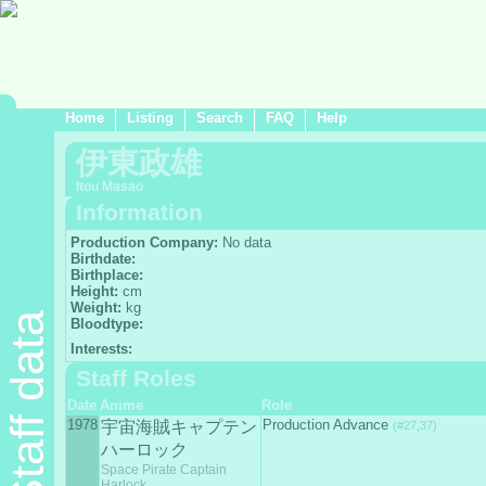
Home
Listing
Search
FAQ
Help
伊東政雄
Itou Masao
Information
Production Company:
No data
Birthdate:
Birthplace:
Height:
cm
Weight:
kg
Staff data
Bloodtype:
Interests:
Staff Roles
Date
Anime
Role
1978
Production Advance
宇宙海賊キャプテン
(#27,37)
ハーロック
Space Pirate Captain
Harlock