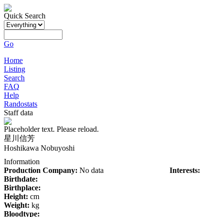
Quick Search
Go
Home
Listing
Search
FAQ
Help
Randostats
Staff data
Placeholder text. Please reload.
星川信芳
Hoshikawa Nobuyoshi
Information
Production Company:
No data
Interests:
Birthdate:
Birthplace:
Height:
cm
Weight:
kg
Bloodtype: