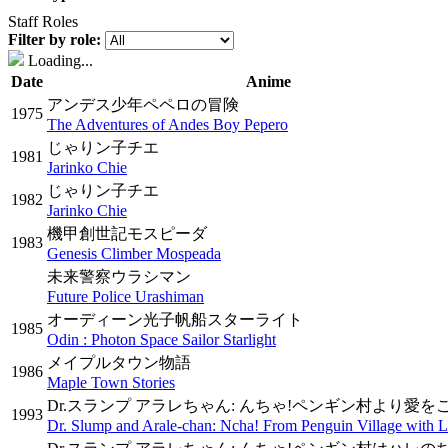
Staff Roles
Filter by role:
Loading...
Date
Anime
アンデス少年ペペロの冒険
1975
The Adventures of Andes Boy Pepero
じゃりン子チエ
1981
Jarinko Chie
じゃりン子チエ
1982
Jarinko Chie
機甲創世記モスピーダ
1983
Genesis Climber Mospeada
未来警察ウラシマン
Future Police Urashiman
オーディーン光子帆船スターライト
1985
Odin : Photon Space Sailor Starlight
メイプルタウン物語
1986
Maple Town Stories
Dr.スランプ アラレちゃん: んちゃ!ペンギン村より愛を
1993
Dr. Slump and Arale-chan: Ncha! From Penguin Village with 