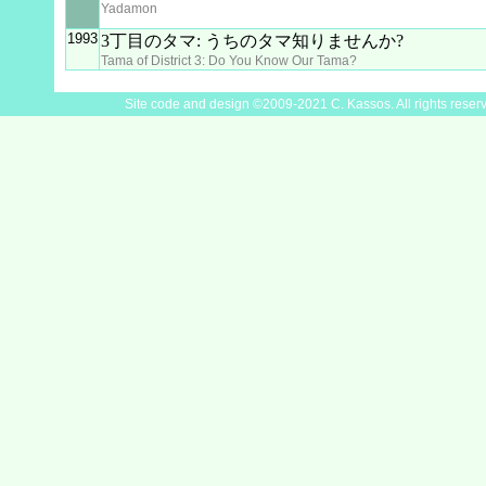
Yadamon
1993
3丁目のタマ: うちのタマ知りませんか?
Tama of District 3: Do You Know Our Tama?
Site code and design ©2009-2021 C. Kassos. All rights reser