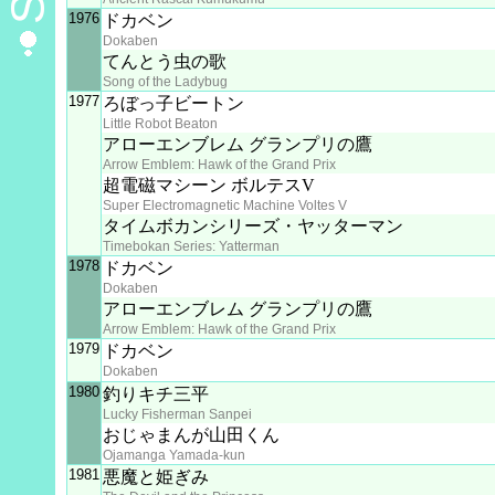
1976
ドカベン
Dokaben
てんとう虫の歌
Song of the Ladybug
1977
ろぼっ子ビートン
Little Robot Beaton
アローエンブレム グランプリの鷹
Arrow Emblem: Hawk of the Grand Prix
超電磁マシーン ボルテスV
Super Electromagnetic Machine Voltes V
タイムボカンシリーズ・ヤッターマン
Timebokan Series: Yatterman
1978
ドカベン
Dokaben
アローエンブレム グランプリの鷹
Arrow Emblem: Hawk of the Grand Prix
1979
ドカベン
Dokaben
1980
釣りキチ三平
Lucky Fisherman Sanpei
おじゃまんが山田くん
Ojamanga Yamada-kun
1981
悪魔と姫ぎみ