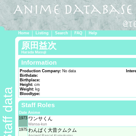
Home
Listing
Search
FAQ
Help
原田益次
Harada Masuji
Information
Production Company:
No data
Inter
Birthdate:
Birthplace:
Height:
cm
Staff data
Weight:
kg
Bloodtype:
Staff Roles
Date
Anime
1973
ワンサくん
Wansa-kun
1975
わんぱく大昔クムクム
Ancient Rascal Kumukumu