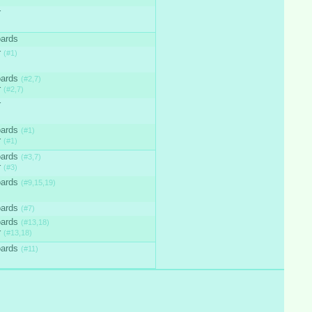
r
oards
r
(#1)
oards
(#2,7)
r
(#2,7)
r
oards
(#1)
r
(#1)
oards
(#3,7)
r
(#3)
oards
(#9,15,19)
oards
(#7)
oards
(#13,18)
r
(#13,18)
oards
(#11)