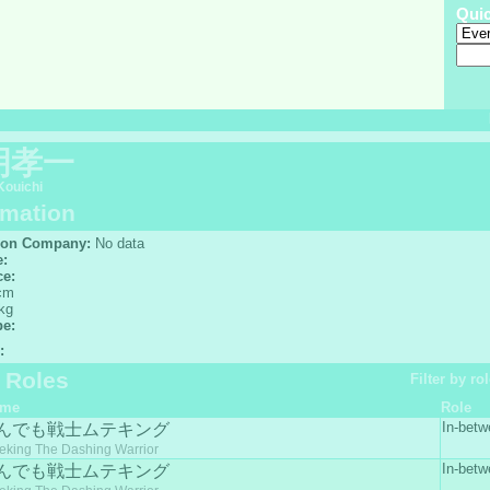
Qui
明孝一
Kouichi
rmation
ion Company:
No data
e:
ce:
cm
kg
pe:
:
f Roles
Filter by rol
ime
Role
In-betw
んでも戦士ムテキング
eking The Dashing Warrior
In-betw
んでも戦士ムテキング