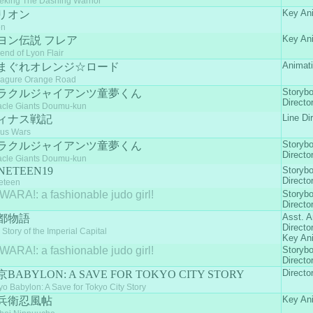
eking The Dashing Warrior
Key An
リオン
on
Key An
ヨン伝説 フレア
end of Lyon Flair
Animati
まぐれオレンジ☆ロード
agure Orange Road
Storyb
ラクルジャイアンツ童夢くん
Directo
acle Giants Doumu-kun
Line Di
ィナス戦記
us Wars
Storyb
ラクルジャイアンツ童夢くん
Directo
acle Giants Doumu-kun
NETEEN19
Storyb
Directo
eteen
WARA!: a fashionable judo girl!
Storyb
Directo
Asst. A
都物語
Directo
 Story of the Imperial Capital
Key An
WARA!: a fashionable judo girl!
Storyb
Directo
Directo
BABYLON: A SAVE FOR TOKYO CITY STORY
yo Babylon: A Save for Tokyo City Story
Key An
兵衛忍風帖