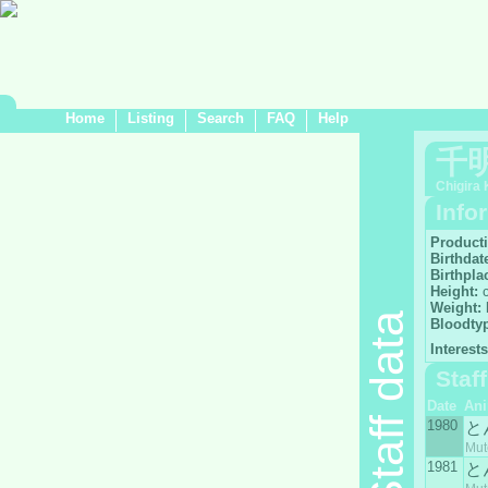
Home
Listing
Search
FAQ
Help
千
Chigira 
Info
Product
Birthdat
Birthpla
Height:
Weight:
Staff data
Bloodty
Interests
Staf
Date
An
1980
と
Mut
1981
と