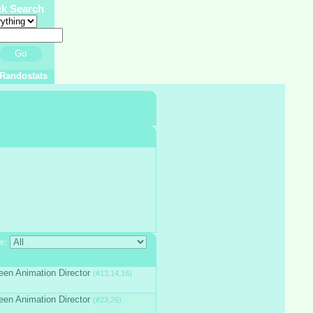
ck Search
Go
Randostats
e:
een Animation Director
(#13,14,16)
een Animation Director
(#23,26)