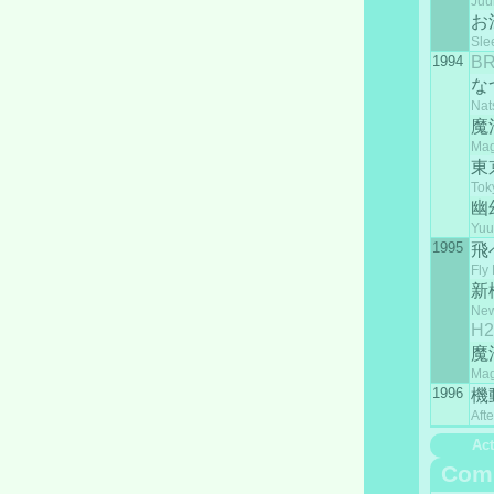
Juu
お
Sle
1994
BR
な
Nat
魔
Mag
東
Tok
幽
Yuu
1995
飛
Fly
新
New
H2
魔
Mag
1996
機
Aft
Act
Com