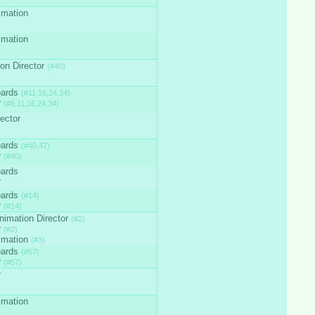
imation
imation
on Director
(#40)
oards
(#11,16,24,34)
r
(#9,11,16,24,34)
rector
oards
(#40,47)
r
(#40)
oards
r
oards
(#14)
r
(#14)
nimation Director
(#2)
r
(#2)
imation
(#3)
oards
(#57)
r
(#57)
r
imation