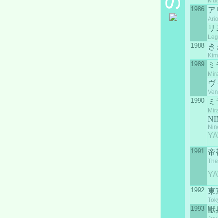
Mut
1986
ア
Ari
リ
Leg
1988
き
Kim
1989
ミ
Mir
ヴ
Ven
1990
ミ
Mir
NI
Nin
YA
1991
帝
The
YA
1992
東京
Tok
1993
獣