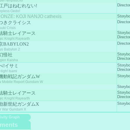
bei Ninpuucho
Directo
江戸はねむれない!
epless Oedo!
ONZE: KOJI NANJO cathexis
Storyb
Directo
つきクライシス
suki Crisis
Storyb
法騎士レイアース
Directo
ic Knight Rayearth
Directo
京BABYLON2
yo Babylon 2
Storyb
幻怪社
Directo
gen Kaisha
Storyb
べ!イサミ
Directo
 High! Isami
Storyb
機動戦記ガンダムW
 Mobile Report Gundam W
Storyb
Storyb
法騎士レイアース
Directo
ic Knight Rayearth
Storyb
動新世紀ガンダムX
er War Gundam X
ivity Graph
ments