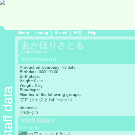
Home
Listing
Search
FAQ
Help
あかほりさとる
Akahori Satoru
Information
Production Company:
No data
Birthdate:
0000-00-00
Birthplace:
Height:
0 cm
Weight:
0 kg
Staff data
Bloodtype:
Member of the following groups:
プロジェクトB4
Project B4
Interests:
Pretty girls
Staff Roles
Date
Anime
1988
ホワッツ マイケル?