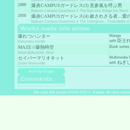
Bakuen Campus Guardress 2: Girl on the Threshold
1999
爆炎CAMPUSガードレス(3) 見参嵐を呼ぶ男
Bakuen Campus Guardress 3: The Man who Brings the Storm
2000
爆炎CAMPUSガードレス(4) 赦されざる者…愛
Bakuen Campus Guardress 4: The Unforgiven... Final Battle of
Works made into anime
Manga
爆れつハンター
臣士
with
Bakuretsu Hunter
Book series
MAZE☆爆熱時空
Maze Bakunetsu Jikuu
Multimedia 
セイバーマリオネット
ねぎ
with
Saber Marionette
Activity Graph
Comments
Site code and design ©2009-2021 C. Kassos. All rights reser