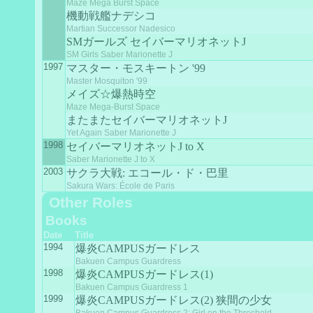
Maze Mega Burst Space
機動戦艦ナデシコ
Martian Successor Nadesico
SMガールズ セイバーマリオネットJ
SM Girls Saber Marionette J
1997
マスター・モスキートン '99
Master Mosquiton '99
メイズ☆爆熱時空
Maze Mega-Burst Space
またまたセイバーマリオネットJ
Yet Again Saber Marionette J
1998
セイバーマリオネットJ to X
Saber Marionette J to X
2003
サクラ大戦: エコール・ド・巴里
Sakura Wars: École de Paris
Other Roles
Books
Date
Title
1994
爆炎CAMPUSガードレス
Bakuen Campus Guardress
1998
爆炎CAMPUSガードレス(1)
Bakuen Campus Guardress 1
1999
爆炎CAMPUSガードレス(2) 狭間の少女