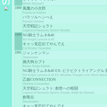
What's Michael?
1989
風魔の小次郎
Fuuma no Kojirou
パラソルヘンべえ
Parasol Henbee
天空戦記シュラト
Legend of Heavenly Sphere Shulato
1990
NG騎士ラムネ&40
NG Knight Lamune & 40
キャッ党忍伝てやんでえ
Cat Ninden Teyandee
1991
ジャンケンマン
Jankenman
鴉天狗カブト
Raven Tengu Kabuto
NG騎士ラムネ&40 EX: ビクビクトライアングル
NG Knight Lamune & 40 EX: Bikubiku Triangle Love Storm Opera
乙姫CONNECTION
Otohime Connection
天空戦記シュラト: 創世への暗闘
Legend of Heavenly Sphere Shulato: Battle for Genesis
創竜伝
Souryuuden
キャッ党忍伝てやんでえ