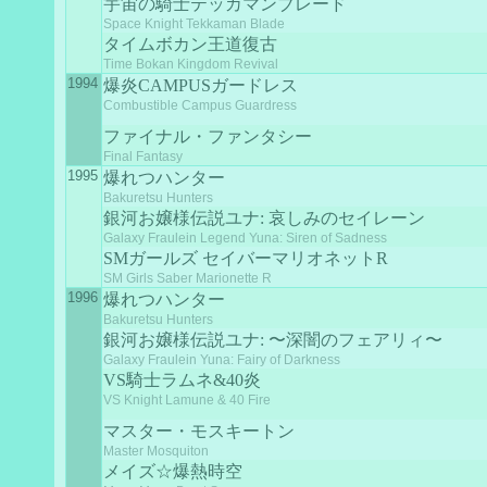
宇宙の騎士テッカマンブレード
Space Knight Tekkaman Blade
タイムボカン王道復古
Time Bokan Kingdom Revival
1994
爆炎CAMPUSガードレス
Combustible Campus Guardress
ファイナル・ファンタシー
Final Fantasy
1995
爆れつハンター
Bakuretsu Hunters
銀河お嬢様伝説ユナ: 哀しみのセイレーン
Galaxy Fraulein Legend Yuna: Siren of Sadness
SMガールズ セイバーマリオネットR
SM Girls Saber Marionette R
1996
爆れつハンター
Bakuretsu Hunters
銀河お嬢様伝説ユナ: 〜深闇のフェアリィ〜
Galaxy Fraulein Yuna: Fairy of Darkness
VS騎士ラムネ&40炎
VS Knight Lamune & 40 Fire
マスター・モスキートン
Master Mosquiton
メイズ☆爆熱時空