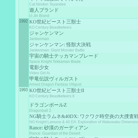
Cat Ninden Teyandee
遊人ブランド
U-Jin Brand
1992
KO世紀ビースト三獣士
KO Century Beastketeers
ジャンケンマン
Jankenman
ジャンケンマン: 怪獣大決戦
Jankenman: Giant Monster Battle
宇宙の騎士テッカマンブレード
Space Knight Tekkaman Blade
電影少女
Video Girl Ai
甲竜伝説ヴィルガスト
Armed Dragon Fantasy Villgust
1993
KO世紀ビースト三獣士II
KO Century Beastketeers II
ドラゴンボールZ
Dragonball Z
NG騎士ラムネ&40DX: ワクワク時空炎の大捜査
NG Knight Lamune & 40 DX: Exploration of Wakuwaku Dimensio
Rance: 砂漠のガーディアン
Rance: Guardian of the Desert