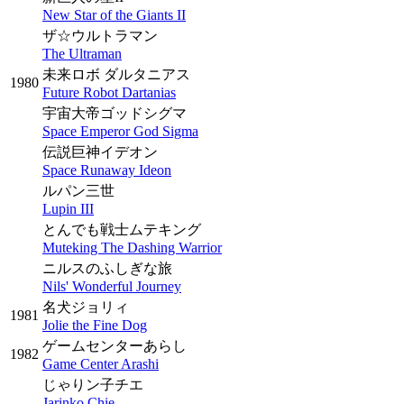
New Star of the Giants II
ザ☆ウルトラマン
The Ultraman
未来ロボ ダルタニアス
1980
Future Robot Dartanias
宇宙大帝ゴッドシグマ
Space Emperor God Sigma
伝説巨神イデオン
Space Runaway Ideon
ルパン三世
Lupin III
とんでも戦士ムテキング
Muteking The Dashing Warrior
ニルスのふしぎな旅
Nils' Wonderful Journey
名犬ジョリィ
1981
Jolie the Fine Dog
ゲームセンターあらし
1982
Game Center Arashi
じゃりン子チエ
Jarinko Chie