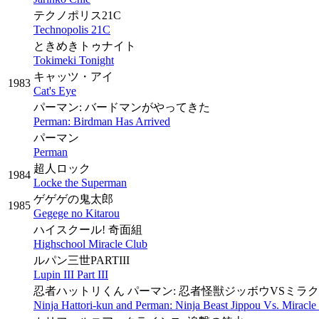
テクノポリス21C
Technopolis 21C
ときめきトゥナイト
Tokimeki Tonight
キャッツ・アイ
1983
Cat's Eye
パーマン: バードマンがやってきた
Perman: Birdman Has Arrived
パーマン
Perman
超人ロック
1984
Locke the Superman
ゲゲゲの鬼太郎
1985
Gegege no Kitarou
ハイスクール! 奇面組
Highschool Miracle Club
ルパン三世PARTIII
Lupin III Part III
忍者ハットリくん パーマン: 忍者怪獣ジッボウVSミラ
Ninja Hattori-kun and Perman: Ninja Beast Jippou Vs. Miracle