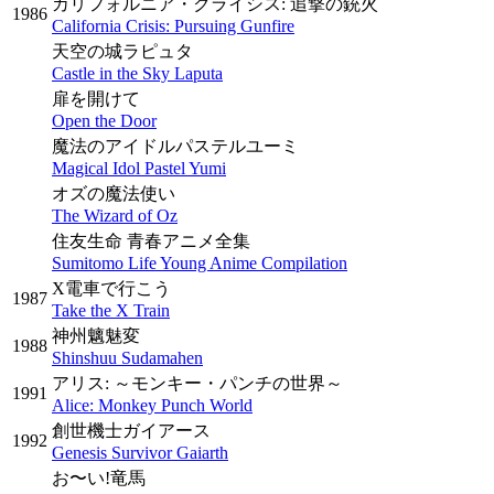
カリフォルニア・クライシス: 追撃の銃火
1986
California Crisis: Pursuing Gunfire
天空の城ラピュタ
Castle in the Sky Laputa
扉を開けて
Open the Door
魔法のアイドルパステルユーミ
Magical Idol Pastel Yumi
オズの魔法使い
The Wizard of Oz
住友生命 青春アニメ全集
Sumitomo Life Young Anime Compilation
X電車で行こう
1987
Take the X Train
神州魑魅変
1988
Shinshuu Sudamahen
アリス: ～モンキー・パンチの世界～
1991
Alice: Monkey Punch World
創世機士ガイアース
1992
Genesis Survivor Gaiarth
お〜い!竜馬