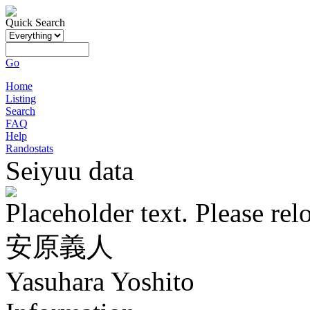
Quick Search
Go
Home
Listing
Search
FAQ
Help
Randostats
Seiyuu data
Placeholder text. Please rel
安原義人
Yasuhara Yoshito