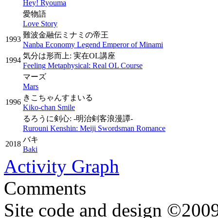
Hey! Ryouma
愛物語
Love Story
難波金融伝ミナミの帝王
1993
Nanba Economy Legend Emperor of Minami
気分は形而上: 実在OL講座
1994
Feeling Metaphysical: Real OL Course
マーズ
Mars
きこちゃんすまいる
1996
Kiko-chan Smile
るろうに剣心: -明治剣客浪漫譚-
Rurouni Kenshin: Meiji Swordsman Romance
バキ
2018
Baki
Activity Graph
Comments
Site code and design ©2009