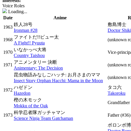
Interests:
Voice Roles
Loading...
Date
Anime
R
鉄人28号
敷島博士
1963
Ironman #28
Doctor Shik
ファイトだ!!ピュー太
1968
(unknown r
A Fight!! Pyuuta
いなかっぺ大将
1970
Vice-princip
Country Taishou
アニメンタリー 決断
1971
(unknown ro
Animentary: The Decision
昆虫物語みなしごハッチ: お月さまのママ
(unknown ro
Insect Story Orphan Hacchi: Mama in the Moon
ハゼドン
タコ六
1972
Hazedon
Takoroku
樫の木モック
Grandfather
Mokku of the Oak
科学忍者隊ガッチャマン
1973
Father
(#36)
Science Ninja Team Gatchaman
ボロンボ博
Doctor Bor