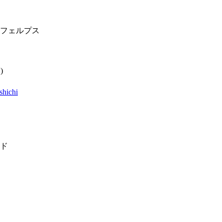
フェルプス
)
shichi
ド