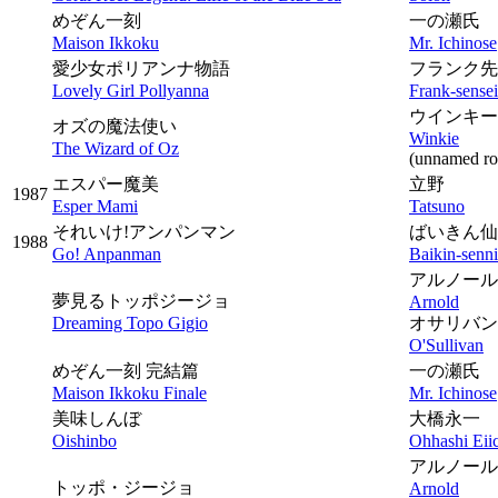
めぞん一刻
一の瀬氏
Maison Ikkoku
Mr. Ichinose
愛少女ポリアンナ物語
フランク先
Lovely Girl Pollyanna
Frank-sensei
ウインキー
オズの魔法使い
Winkie
The Wizard of Oz
(unnamed ro
エスパー魔美
立野
1987
Esper Mami
Tatsuno
それいけ!アンパンマン
ばいきん仙
1988
Go! Anpanman
Baikin-senn
アルノール
夢見るトッポジージョ
Arnold
Dreaming Topo Gigio
オサリバン
O'Sullivan
めぞん一刻 完結篇
一の瀬氏
Maison Ikkoku Finale
Mr. Ichinose
美味しんぼ
大橋永一
Oishinbo
Ohhashi Eii
アルノール
トッポ・ジージョ
Arnold