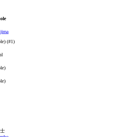
ole
ijima
ole)
(#1)
al
le)
le)
士
ombo