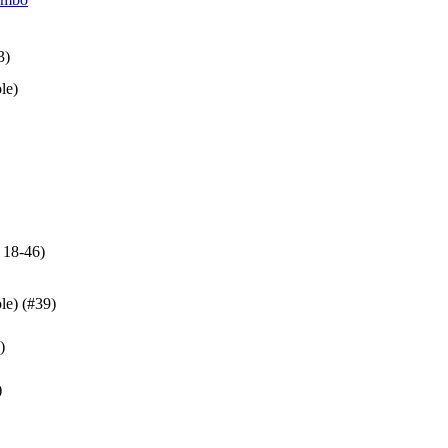
3)
le)
 18-46)
ole)
(#39)
)
)