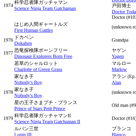
科学忍者隊ガッチャマン
1974
戸田博士
Science Ninja Team Gatchaman
Doctor Toda
Doctor
(#10
はじめ人間ギャートルズ
(unknown ro
First Human Gattles
ドカベン
1976
Grandpa
Dokaben
恐竜探検隊ボーンフリー
ヤゲン
1977
Dinosaur Explorers Born Free
Yagen
若草のシャルロット
マルロー
Charlotte of Green Grass
Marlow
家なき子
アラン
(Ep.
Nobody's Boy
Alan
家なき子
1978
(unknown r
Nobody's Boy
星の王子さまプチ・プランス
Old man
(#9
Prince of Stars Petit Prince
科学忍者隊ガッチャマンII
1979
Doctor
(#16
Science Ninja Team Gatchaman II
ルパン三世
ブランコ
Lupin III
Blanco