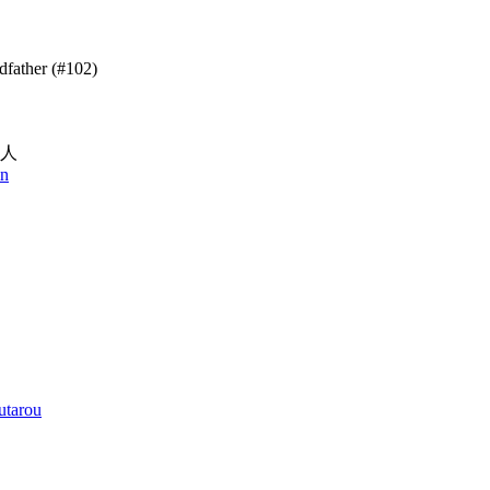
ndfather
(#102)
人
in
utarou