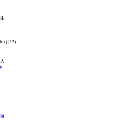
生
le)
(#12)
人
in
chi