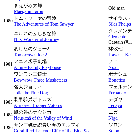
まえがみ太郎
Old man
Maegami Tarou
トム・ソーヤの冒険
サイラス・
1980
The Adventures of Tom Sawyer
Silas Phelps
クレメンテ
ニルスのふしぎな旅
Clemente
Nils' Wonderful Journey
Captain
(#11
あしたのジョー2
林敬七
Tomorrow's Joe 2
Hayashi Kei
アニメ親子劇場
ノア
1981
Anime Family Playhouse
Noah
ワンワン三銃士
ボナシュー
Bowwow Three Musketeers
Bonatieu
名犬ジョリィ
フェルナン
Jolie the Fine Dog
Fernando
装甲騎兵ボトムズ
テダヤ
1983
Armored Trooper Votoms
Tedaya
風の谷のナウシカ
ニガ
1984
Nausicaä of the Valley of Wind
Niga
サンゴ礁伝説青い海のエルフィ
ソロン
1986
Coral Reef Legend: Elfie of the Blue Sea
Solon