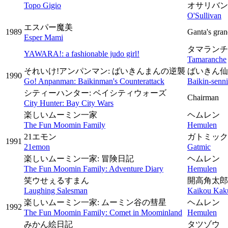
Topo Gigio
オサリバン
O'Sullivan
エスパー魔美
1989
Ganta's gra
Esper Mami
タマランチ
YAWARA!: a fashionable judo girl!
Tamaranche
それいけ!アンパンマン: ばいきんまんの逆襲
ばいきん仙
1990
Go! Anpanman: Baikinman's Counterattack
Baikin-senn
シティーハンター: ベイシティウォーズ
Chairman
City Hunter: Bay City Wars
楽しいムーミン一家
ヘムレン
The Fun Moomin Family
Hemulen
21エモン
ガトミック
1991
21emon
Gatmic
楽しいムーミン一家: 冒険日記
ヘムレン
The Fun Moomin Family: Adventure Diary
Hemulen
笑ウせぇるすまん
開高角太郎
Laughing Salesman
Kaikou Kak
楽しいムーミン一家: ムーミン谷の彗星
ヘムレン
1992
The Fun Moomin Family: Comet in Moominland
Hemulen
みかん絵日記
タツゾウ