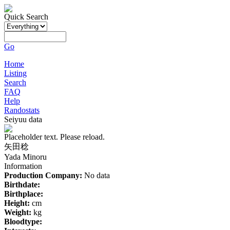
Quick Search
Go
Home
Listing
Search
FAQ
Help
Randostats
Seiyuu data
Placeholder text. Please reload.
矢田稔
Yada Minoru
Information
Production Company:
No data
Birthdate:
Birthplace:
Height:
cm
Weight:
kg
Bloodtype: