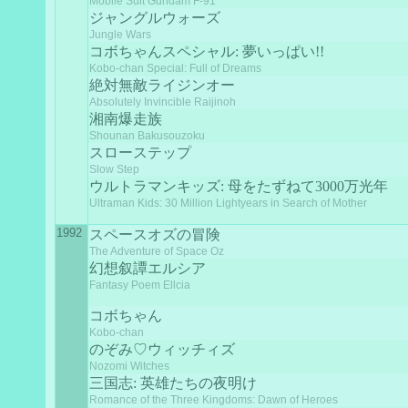
Mobile Suit Gundam F-91
ジャングルウォーズ
Jungle Wars
コボちゃんスペシャル: 夢いっぱい!!
Kobo-chan Special: Full of Dreams
絶対無敵ライジンオー
Absolutely Invincible Raijinoh
湘南爆走族
Shounan Bakusouzoku
スローステップ
Slow Step
ウルトラマンキッズ: 母をたずねて3000万光年
Ultraman Kids: 30 Million Lightyears in Search of Mother
1992
スペースオズの冒険
The Adventure of Space Oz
幻想叙譚エルシア
Fantasy Poem Ellcia
コボちゃん
Kobo-chan
のぞみ♡ウィッチィズ
Nozomi Witches
三国志: 英雄たちの夜明け
Romance of the Three Kingdoms: Dawn of Heroes