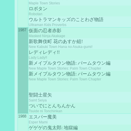
Maple Town Stories
ロボタン
Robotan
ウルトラマンキッズのことわざ物語
Ultraman Kids Proverbs
1987
仮面の忍者赤影
Masked Ninja Akakage
新歌舞伎町 花のあすか組!
New Kabuki Town Hana no Asuka-gumi!
レディレディ!!
Lady Lady!!
新メイプルタウン物語: パームタウン編
New Maple Town Stories: Palm Town Chapter
新メイプルタウン物語: パームタウン編
New Maple Town Stories: Palm Town Chapter
聖闘士星矢
Saint Seiya
ついでにとんちんかん
Tsuide ni Tonchinkan
1988
エスパー魔美
Esper Mami
ゲゲゲの鬼太郎: 地獄編