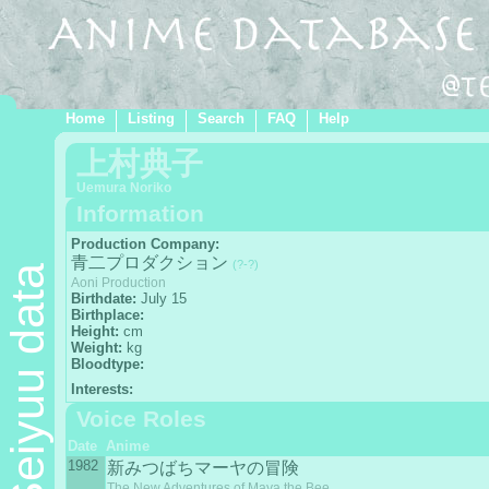
Home
Listing
Search
FAQ
Help
上村典子
Uemura Noriko
Information
Production Company:
青二プロダクション
(?-?)
Seiyuu data
Aoni Production
Birthdate:
July 15
Birthplace:
Height:
cm
Weight:
kg
Bloodtype:
Interests:
Voice Roles
Date
Anime
1982
新みつばちマーヤの冒険
The New Adventures of Maya the Bee