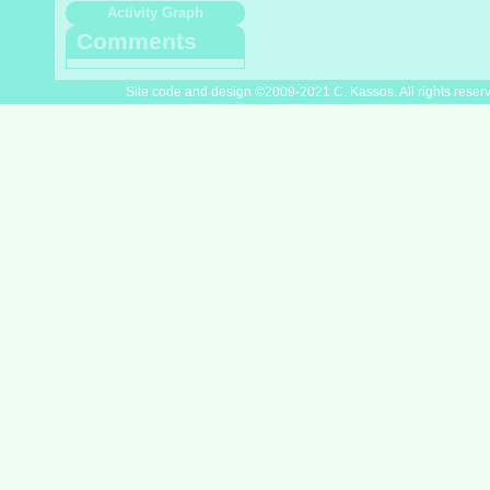
Activity Graph
Comments
Site code and design ©2009-2021 C. Kassos. All rights reser