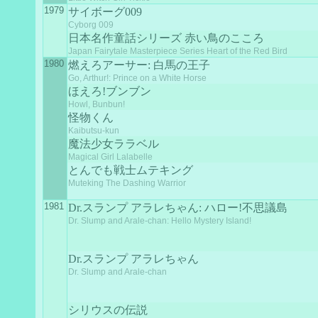
1979
サイボーグ009
Cyborg 009
日本名作童話シリーズ 赤い鳥のこころ
Japan Fairytale Masterpiece Series Heart of the Red Bird
1980
燃えろアーサー: 白馬の王子
Go, Arthur!: Prince on a White Horse
ほえろ!ブンブン
Howl, Bunbun!
怪物くん
Kaibutsu-kun
魔法少女ララベル
Magical Girl Lalabelle
とんでも戦士ムテキング
Muteking The Dashing Warrior
1981
Dr.スランプ アラレちゃん: ハロー!不思議島
Dr. Slump and Arale-chan: Hello Mystery Island!
Dr.スランプ アラレちゃん
Dr. Slump and Arale-chan
シリウスの伝説