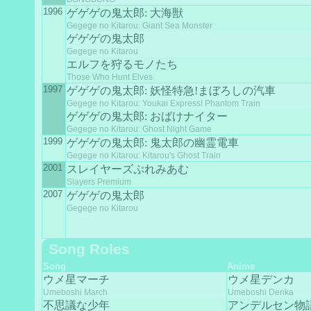
1996
ゲゲゲの鬼太郎: 大海獣
Gegege no Kitarou: Giant Sea Monster
ゲゲゲの鬼太郎
Gegege no Kitarou
エルフを狩るモノたち
Those Who Hunt Elves
1997
ゲゲゲの鬼太郎: 妖怪特急!まぼろしの汽車
Gegege no Kitarou: Youkai Express! Phantom Train
ゲゲゲの鬼太郎: おばけナイター
Gegege no Kitarou: Ghost Night Game
1999
ゲゲゲの鬼太郎: 鬼太郎の幽霊電車
Gegege no Kitarou: Kitarou's Ghost Train
2001
スレイヤーズぷれみあむ
Slayers Premium
2007
ゲゲゲの鬼太郎
Gegege no Kitarou
Song Roles
Song
Anime
ウメ星マーチ
ウメ星デンカ
Umeboshi March
Umeboshi Denka
不思議な少年
アンデルセン物