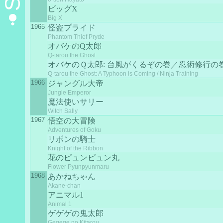
ビッグX
Big X
1965
怪盗プライド
Phantom Thief Pryde
オバケのQ太郎
Q-tarou the Ghost
オバケのＱ太郎: 台風がくるぞの巻／忍術修行の
Q-tarou the Ghost: A Typhoon is Coming / Ninja Training
1966
ジャングル大帝
Jungle Emperor
魔法使いサリー
Witch Sally
1967
悟空の大冒険
Adventures of Goku
リボンの騎士
Knight of the Ribbon
花のピュンピュン丸
Flower Pyunpyunmaru
1968
あかねちゃん
Akane-chan
アニマル1
Animal 1
ゲゲゲの鬼太郎
Gegege no Kitarou