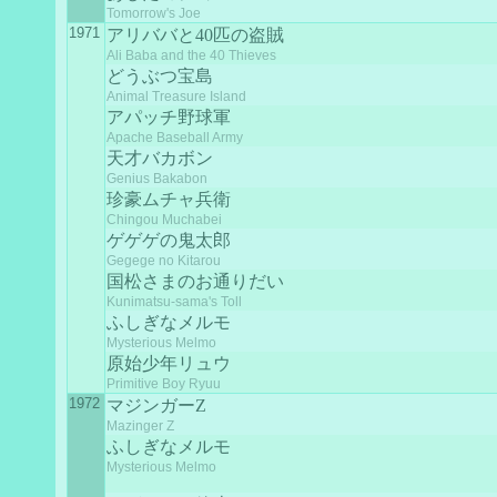
Tomorrow's Joe
1971
アリババと40匹の盗賊
Ali Baba and the 40 Thieves
どうぶつ宝島
Animal Treasure Island
アパッチ野球軍
Apache Baseball Army
天才バカボン
Genius Bakabon
珍豪ムチャ兵衛
Chingou Muchabei
ゲゲゲの鬼太郎
Gegege no Kitarou
国松さまのお通りだい
Kunimatsu-sama's Toll
ふしぎなメルモ
Mysterious Melmo
原始少年リュウ
Primitive Boy Ryuu
1972
マジンガーZ
Mazinger Z
ふしぎなメルモ
Mysterious Melmo