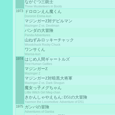
ながぐつ三銃士
Three Musketeers in Boots
1973
ドロロンえん魔くん
Dororon Enma-kun
マジンガーZ対デビルマン
Mazinger-Z vs. Devilman
パンダの大冒険
Panda Adventures
山ねずみロッキーチャック
Woodchuck Rocky Chuck
ワンサくん
Wansa-kun
1974
はじめ人間ギャートルズ
First Human Gattles
マジンガーZ
Mazinger Z
マジンガーZ対暗黒大将軍
Mazinger-Z vs. Dark Shogun
魔女っ子メグちゃん
Little Witch Girl Meg-chan
きかんしゃやえもん: D51の大冒険
Yaemon the Locomotive: Adventure of D51
1975
ガンバの冒険
Adventures of Ganba