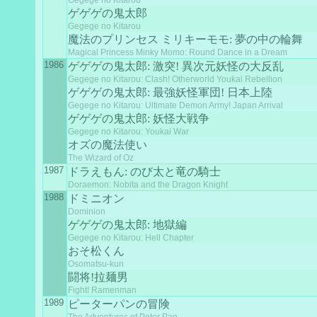
Gegege no Kitarou
ゲゲゲの鬼太郎
Gegege no Kitarou
魔法のプリンセス ミリキーモモ: 夢の中の輪舞
Magical Princess Minky Momo: Round Dance in a Dream
1986
ゲゲゲの鬼太郎: 激突! 異次元妖怪の大反乱
Gegege no Kitarou: Clash! Otherworld Youkai Rebellion
ゲゲゲの鬼太郎: 最強妖怪軍団! 日本上陸
Gegege no Kitarou: Ultimate Demon Army! Japan Arrival
ゲゲゲの鬼太郎: 妖怪大戦争
Gegege no Kitarou: Youkai War
オズの魔法使い
The Wizard of Oz
1987
ドラえもん: のび太と竜の騎士
Doraemon: Nobita and the Dragon Knight
1988
ドミニオン
Dominion
ゲゲゲの鬼太郎: 地獄編
Gegege no Kitarou: Hell Chapter
おそ松くん
Osomatsu-kun
闘将!拉麺男
Fight! Ramenman
1989
ピーターパンの冒険