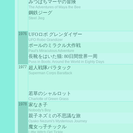
みつばちマーヤの冒険
The Adventures of Maya the Bee
鋼鉄ジーグ
Steel Jieg
1976
UFOロボ グレンダイザー
UFO Robo Grandizer
ポールのミラクル大作戦
Paul's Miraculous Adventure
長靴をはいた猫: 80日間世界一周
Puss in Boots: Around the World in Eighty Days
1977
超人戦隊バラタック
Superman Corps Barattack
若草のシャルロット
Charlotte of Green Grass
1978
家なき子
Nobody's Boy
親子ネズミの不思議な旅
Oyako Nezumi's Mysterious Journey
魔女っ子チックル
Little Witch Girl Tickle