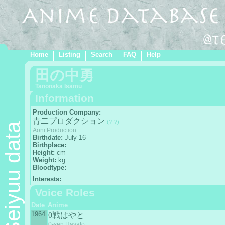
Home
Listing
Search
FAQ
Help
田の中勇
Tanonaka Isamu
Information
Production Company:
青二プロダクション
(?-?)
Seiyuu data
Aoni Production
Birthdate:
July 16
Birthplace:
Height:
cm
Weight:
kg
Bloodtype:
Interests:
Voice Roles
Date
Anime
1964
0戦はやと
0-sen Hayato