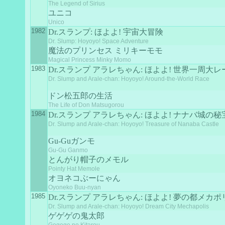
The Legend of Sirius
ユニコ
Unico
1982
Dr.スランプ: ほよよ! 宇宙大冒険
Dr. Slump: Hoyoyo! Space Adventure
魔法のプリンセス ミリキーモモ
Magical Princess Minky Momo
1983
Dr.スランプ アラレちゃん: ほよよ! 世界一周大レ
Dr. Slump and Arale-chan: Hoyoyo! Around-the-World Race
ドン松五郎の生活
The Life of Don Matsugorou
1984
Dr.スランプ アラレちゃん: ほよよ! ナナバ城の秘
Dr. Slump and Arale-chan: Hoyoyo! Treasure of Nanaba Castle
Gu-Guガンモ
Gu-Gu Ganmo
とんがり帽子のメモル
Pointy Hat Memole
オヨネコぶーにゃん
Oyoneko Buu-nyan
1985
Dr.スランプ アラレちゃん: ほよよ! 夢の都メカポ
Dr. Slump and Arale-chan: Hoyoyo! Dream City Mechapolis
ゲゲゲの鬼太郎