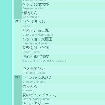
ゲゲゲの鬼太郎
Gegege no Kitarou
怪物くん
Kaibutsu-kun
1969
ひとりぼっち
Alone
どろろと百鬼丸
Dororo and Hyakkimaru
ハクション大魔王
Demon King Hakushon
長靴をはいた猫
Puss 'n Boots
佐武と市捕物控
Sabu and Ichi's Detective Memoirs
ウメ星デンカ
Umeboshi Denka
1970
いじわるばあさん
Grumpy Grandma
のらくろ
Norakuro
花のピュンピュン丸
Flower Pyunpyunmaru
あしたのジョー