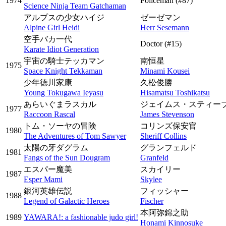
1974
Policeman
(#87)
Science Ninja Team Gatchaman
アルプスの少女ハイジ
ゼーゼマン
Alpine Girl Heidi
Herr Sesemann
空手バカ一代
Doctor
(#15)
Karate Idiot Generation
宇宙の騎士テッカマン
南恒星
1975
Space Knight Tekkaman
Minami Kousei
少年徳川家康
久松俊勝
Young Tokugawa Ieyasu
Hisamatsu Toshikatsu
あらいぐまラスカル
ジェイムス・スティー
1977
Raccoon Rascal
James Stevenson
トム・ソーヤの冒険
コリンズ保安官
1980
The Adventures of Tom Sawyer
Sheriff Collins
太陽の牙ダグラム
グランフェルド
1981
Fangs of the Sun Dougram
Granfeld
エスパー魔美
スカイリー
1987
Esper Mami
Skylee
銀河英雄伝説
フィッシャー
1988
Legend of Galactic Heroes
Fischer
本阿弥錦之助
1989
YAWARA!: a fashionable judo girl!
Honami Kinnosuke