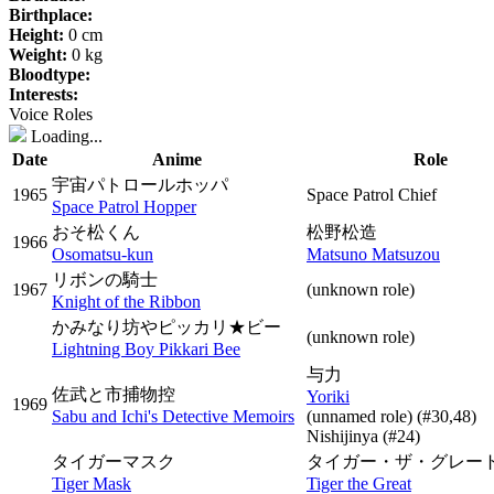
Birthplace:
Height:
0 cm
Weight:
0 kg
Bloodtype:
Interests:
Voice Roles
Loading...
Date
Anime
Role
宇宙パトロールホッパ
1965
Space Patrol Chief
Space Patrol Hopper
おそ松くん
松野松造
1966
Osomatsu-kun
Matsuno Matsuzou
リボンの騎士
1967
(unknown role)
Knight of the Ribbon
かみなり坊やピッカリ★ビー
(unknown role)
Lightning Boy Pikkari Bee
与力
佐武と市捕物控
Yoriki
1969
Sabu and Ichi's Detective Memoirs
(unnamed role)
(#30,48)
Nishijinya
(#24)
タイガーマスク
タイガー・ザ・グレー
Tiger Mask
Tiger the Great