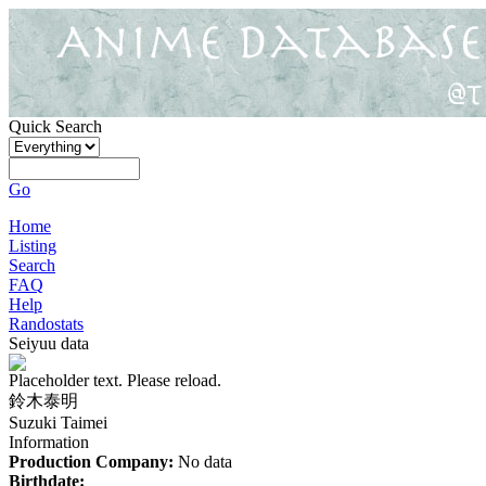
Quick Search
Go
Home
Listing
Search
FAQ
Help
Randostats
Seiyuu data
Placeholder text. Please reload.
鈴木泰明
Suzuki Taimei
Information
Production Company:
No data
Birthdate: