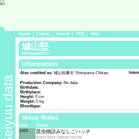
Home
Listing
Search
FAQ
Help
城山堅
Shiroyama Ken
Information
Inter
Also credited as:
城山知馨夫 Shiroyama Chikao,
Seiyuu data
Production Company:
No data
Birthdate:
Birthplace:
Height:
0 cm
Weight:
0 kg
Bloodtype:
Voice Roles
Date
Anime
1970
昆虫物語みなしごハッチ
Insect Story Orphan Hacchi