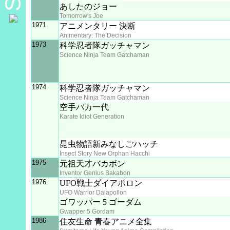
あしたのジョー
Tomorrow's Joe
1971
アニメンタリー 決断
Animentary: The Decision
1973
科学忍者隊ガッチャマン
Science Ninja Team Gatchaman
1974
科学忍者隊ガッチャマン
Science Ninja Team Gatchaman
空手バカ一代
Karate Idiot Generation
昆虫物語新みなしごハッチ
Insect Story New Orphan Hacchi
1975
元祖天才バカボン
Inventor Genius Bakabon
1976
UFO戦士ダイアポロン
UFO Warrior Daiapollon
ゴワッパー 5 ゴーダム
Gwapper 5 Gordam
1986
住友生命 青春アニメ全集