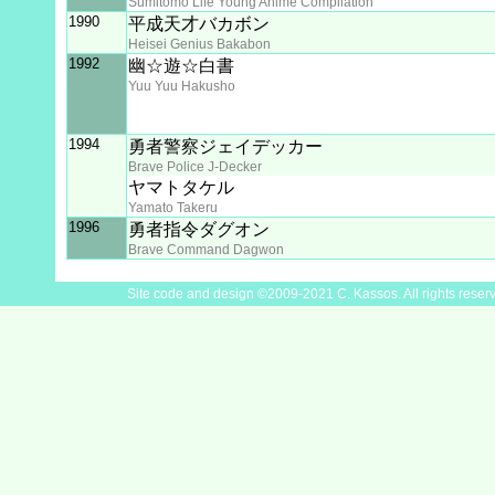
Sumitomo Life Young Anime Compilation
1990
平成天才バカボン
Heisei Genius Bakabon
1992
幽☆遊☆白書
Yuu Yuu Hakusho
1994
勇者警察ジェイデッカー
Brave Police J-Decker
ヤマトタケル
Yamato Takeru
1996
勇者指令ダグオン
Brave Command Dagwon
Site code and design ©2009-2021 C. Kassos. All rights reser