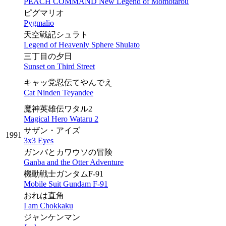
PEACH COMMAND New Legend of Momotarou
ピグマリオ
Pygmalio
天空戦記シュラト
Legend of Heavenly Sphere Shulato
三丁目の夕日
Sunset on Third Street
キャッ党忍伝てやんでえ
Cat Ninden Teyandee
魔神英雄伝ワタル2
Magical Hero Wataru 2
サザン・アイズ
1991
3x3 Eyes
ガンバとカワウソの冒険
Ganba and the Otter Adventure
機動戦士ガンタムF-91
Mobile Suit Gundam F-91
おれは直角
I am Chokkaku
ジャンケンマン