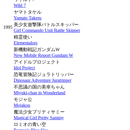
Wild 7
ヤマトタケル
Yamato Takeru
美少女遊撃隊バトルスキッパー
1995
Girl Commando Unit Battle Skipper
精霊使い
Elementalors
新機動戦記ガンダムW
New Mobile Report Gundam W
アイドルプロジェクト
Idol Project
恐竜冒険記ジュラトリッパー
Dinosaur Adventure Juratripper
不思議の国の美幸ちゃん
Miyuki-chan in Wonderland
モジャ公
Mojakou
魔法少女プリティサミー
Magical Girl Pretty Sammy
ロミオの青い空