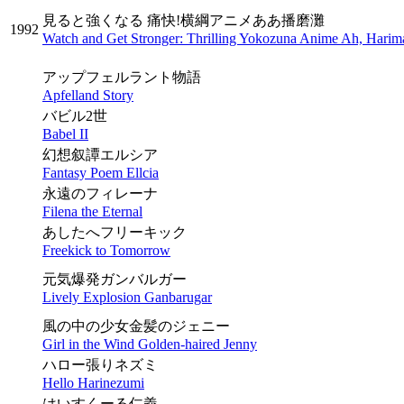
見ると強くなる 痛快!横綱アニメああ播磨灘
1992
Watch and Get Stronger: Thrilling Yokozuna Anime Ah, Hari
アップフェルラント物語
Apfelland Story
バビル2世
Babel II
幻想叙譚エルシア
Fantasy Poem Ellcia
永遠のフィレーナ
Filena the Eternal
あしたへフリーキック
Freekick to Tomorrow
元気爆発ガンバルガー
Lively Explosion Ganbarugar
風の中の少女金髪のジェニー
Girl in the Wind Golden-haired Jenny
ハロー張りネズミ
Hello Harinezumi
はいすくーる仁義