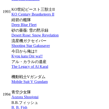
KO世紀ビースト三獣士II
1993
KO Century Beastketeers II
紺碧の艦隊
Deep Blue Fleet
砂の薔薇: 雪の黙示録
Desert Rose: Snow Revelation
流星機ガクセイバー
Shooting Star Gakusaver
今日から俺は!!
Kyou kara Ore wa!!
アル・カラルの遺産
The Legacy of Al Karal
機動戦士Vガンダム
Mobile Suit V Gundam
青空少女隊
1994
Aozora Shoujotai
B.B.フィッシュ
B. B. Fish