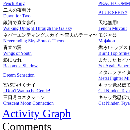
Peach King
PEACH COMMAN
二人の夜明け
BLUE SEED 2
Dawn for Two
銀河で直立歩行
天地無用!
Walking Upright Through the Galaxy
Tenchi Muyou!
ネバーエンディングスカイ 〜空夫のテーマ〜
モジャ公
Neverending Sky -Sorao's Theme
Mojakou
青春の翼
燃ろ!トップス
Wings of Youth
Burn! Top Strike
影になれ
またまたセイバ
Become a Shadow
Yet Again Saber 
メタルファイタ
Dream Sensation
Metal Fighter M
YASU-けくナイ！
キャッ党忍伝
I Don't Wanna be Gentle!
Cat Ninden Teya
三日月コネクション
キャッ党忍伝
Crescent Moon Connection
Cat Ninden Teya
Activity Graph
Comments