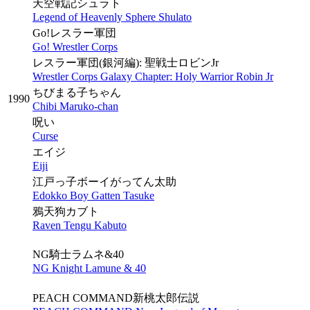
天空戦記シュラト
Legend of Heavenly Sphere Shulato
Go!レスラー軍団
Go! Wrestler Corps
レスラー軍団(銀河編): 聖戦士ロビンJr
Wrestler Corps Galaxy Chapter: Holy Warrior Robin Jr
ちびまる子ちゃん
1990
Chibi Maruko-chan
呪い
Curse
エイジ
Eiji
江戸っ子ボーイがってん太助
Edokko Boy Gatten Tasuke
鴉天狗カブト
Raven Tengu Kabuto
NG騎士ラムネ&40
NG Knight Lamune & 40
PEACH COMMAND新桃太郎伝説