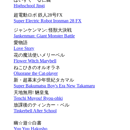
Highschool Jingi
超電動ロボ 鉄人28号FX
Super Electric Robot Ironman 28 FX
ジャンケンマン: 怪獣大決戦
Jankenman: Giant Monster Battle
愛物語
Love Story
花の魔法使いメリーベル
Flower Witch Marybell
ねこひきのオルオラネ
Oluorane the Cat-player
新・超幕末少年世紀タカマル
Super Bakumatsu Boy's Era New Takamaru
天地無用! 魎皇鬼
Tenchi Muyou! Ryou-ohki
放課後のティンカー・ベル
Tinkerbell After School
幽☆遊☆白書
Yuu Yuu Hakusho