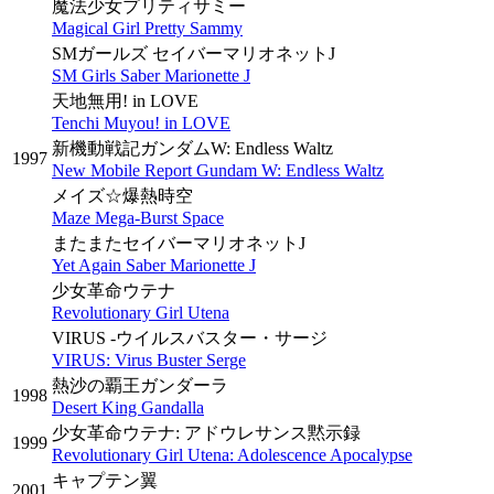
魔法少女プリティサミー
Magical Girl Pretty Sammy
SMガールズ セイバーマリオネットJ
SM Girls Saber Marionette J
天地無用! in LOVE
Tenchi Muyou! in LOVE
新機動戦記ガンダムW: Endless Waltz
1997
New Mobile Report Gundam W: Endless Waltz
メイズ☆爆熱時空
Maze Mega-Burst Space
またまたセイバーマリオネットJ
Yet Again Saber Marionette J
少女革命ウテナ
Revolutionary Girl Utena
VIRUS -ウイルスバスター・サージ
VIRUS: Virus Buster Serge
熱沙の覇王ガンダーラ
1998
Desert King Gandalla
少女革命ウテナ: アドウレサンス黙示録
1999
Revolutionary Girl Utena: Adolescence Apocalypse
キャプテン翼
2001