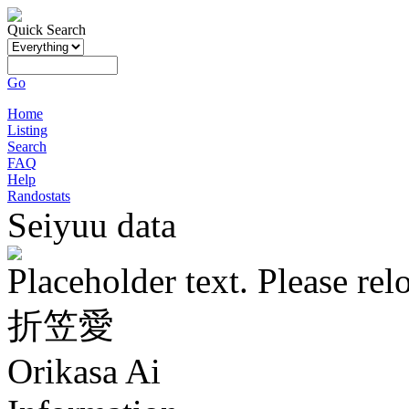
Quick Search
Go
Home
Listing
Search
FAQ
Help
Randostats
Seiyuu data
Placeholder text. Please rel
折笠愛
Orikasa Ai