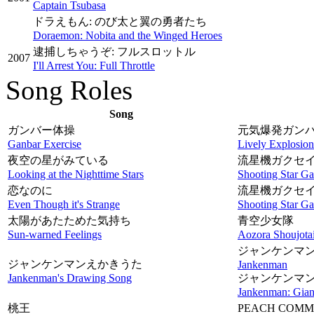
Captain Tsubasa
ドラえもん: のび太と翼の勇者たち
Doraemon: Nobita and the Winged Heroes
逮捕しちゃうぞ: フルスロットル
2007
I'll Arrest You: Full Throttle
Song Roles
Song
ガンバー体操
元気爆発ガン
Ganbar Exercise
Lively Explosio
夜空の星がみている
流星機ガクセ
Looking at the Nighttime Stars
Shooting Star G
恋なのに
流星機ガクセ
Even Though it's Strange
Shooting Star G
太陽があたためた気持ち
青空少女隊
Sun-warned Feelings
Aozora Shoujota
ジャンケンマ
ジャンケンマンえかきうた
Jankenman
Jankenman's Drawing Song
ジャンケンマン
Jankenman: Giant
桃王
PEACH CO