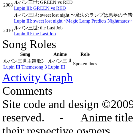
ルパン三世: GREEN vs RED
2008
Lupin III: GREEN vs RED
ルパン三世: sweet lost night 〜魔法のランプは悪夢の予
Lupin III: sweet lost night ~Magic Lamp Predicts Nightmares~
ルパン三世: the Last Job
2010
Lupin III: the Last Job
Song Roles
Song
Anime
Role
ルパン三世主題歌3
ルパン三世
Spoken lines
Lupin III Themesong 3
Lupin III
Activity Graph
Comments
Site code and design ©2009
reserved. - Anime titles,
their respective owners.