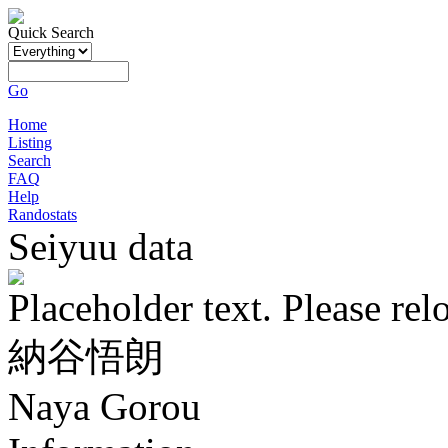
Quick Search
Go
Home
Listing
Search
FAQ
Help
Randostats
Seiyuu data
Placeholder text. Please rel
納谷悟朗
Naya Gorou