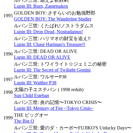
ルパン三世: 燃えよ斬鉄剣
Lupin III: Burn, Zantetsuken
GOLDEN BOY: さすらいのお勉強野郎
1995
GOLDEN BOY: The Wandering Studier
ルパン三世: くたばれ!ノストラダムス
Lupin III: Drop Dead, Nostradamus!
ルパン三世: ハリマオの財宝を追え!!
Lupin III: Chase Harimao's Treasure!!
ルパン三世: DEAD OR ALIVE
1996
Lupin III: DEAD OR ALIVE
ルパン三世: トワイライト☆ジェミニの秘密
Lupin III: The Secret of Twilight Gemini
ルパン三世: ワルサーP38
1997
Lupin III: Walther P38
太陽の子エステバン
( 1998 redub)
1998
Sun Child Esteban
ルパン三世: 炎の記憶〜TOKYO CRISIS〜
Lupin III: Memory of Fire ~Tokyo Crisis~
THE ビッグオー
1999
The Big O
ルパン三世: 愛のダ・カーポ〜FUJIKO'S Unlucky Days〜