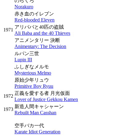
のらくろ
Norakuro
赤き血のイレブン
Red-blooded Eleven
アリババと40匹の盗賊
1971
Ali Baba and the 40 Thieves
アニメンタリー 決断
Animentary: The Decision
ルパン三世
Lupin III
ふしぎなメルモ
Mysterious Melmo
原始少年リュウ
Primitive Boy Ryuu
正義を愛する者 月光仮面
1972
Lover of Justice Gekkou Kamen
新造人間キャシャーン
1973
Rebuilt Man Casshan
空手バカ一代
Karate Idiot Generation