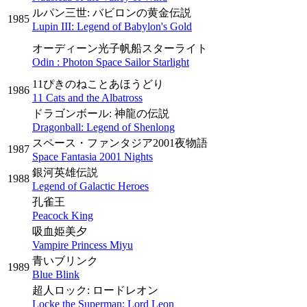
ルパン三世: バビロンの黄金伝説
1985
Lupin III: Legend of Babylon's Gold
オーディーン光子帆船スターライト
Odin : Photon Space Sailor Starlight
11ぴきのねことあほうどり
1986
11 Cats and the Albatross
ドラゴンボール: 神龍の伝説
Dragonball: Legend of Shenlong
スペース・ファンタジア2001夜物語
1987
Space Fantasia 2001 Nights
銀河英雄伝説
1988
Legend of Galactic Heroes
孔雀王
Peacock King
吸血姫美夕
Vampire Princess Miyu
青いブリンク
1989
Blue Blink
超人ロック: ロードレオン
Locke the Superman: Lord Leon