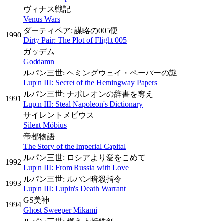
ヴィナス戦記
Venus Wars
ダーティペア: 謀略の005便
1990
Dirty Pair: The Plot of Flight 005
ガッデム
Goddamn
ルパン三世: ヘミングウェイ・ペーパーの謎
Lupin III: Secret of the Hemingway Papers
ルパン三世: ナポレオンの辞書を奪え
1991
Lupin III: Steal Napoleon's Dictionary
サイレントメビウス
Silent Möbius
帝都物語
The Story of the Imperial Capital
ルパン三世: ロシアより愛をこめて
1992
Lupin III: From Russia with Love
ルパン三世: ルパン暗殺指令
1993
Lupin III: Lupin's Death Warrant
GS美神
1994
Ghost Sweeper Mikami