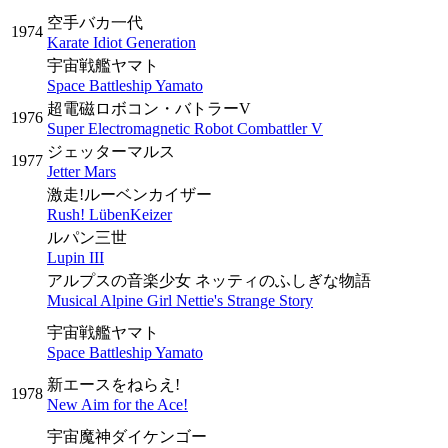
空手バカ一代
1974
Karate Idiot Generation
宇宙戦艦ヤマト
Space Battleship Yamato
超電磁ロボコン・バトラーV
1976
Super Electromagnetic Robot Combattler V
ジェッターマルス
1977
Jetter Mars
激走!ルーベンカイザー
Rush! LübenKeizer
ルパン三世
Lupin III
アルプスの音楽少女 ネッティのふしぎな物語
Musical Alpine Girl Nettie's Strange Story
宇宙戦艦ヤマト
Space Battleship Yamato
新エースをねらえ!
1978
New Aim for the Ace!
宇宙魔神ダイケンゴー