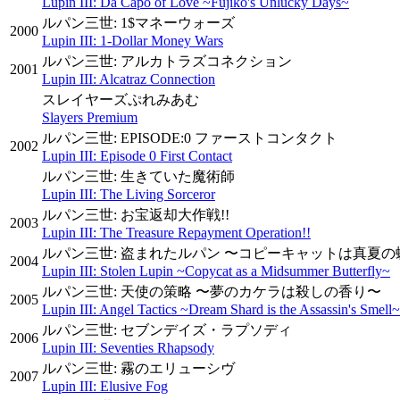
Lupin III: Da Capo of Love ~Fujiko's Unlucky Days~
ルパン三世: 1$マネーウォーズ
2000
Lupin III: 1-Dollar Money Wars
ルパン三世: アルカトラズコネクション
2001
Lupin III: Alcatraz Connection
スレイヤーズぷれみあむ
Slayers Premium
ルパン三世: EPISODE:0 ファーストコンタクト
2002
Lupin III: Episode 0 First Contact
ルパン三世: 生きていた魔術師
Lupin III: The Living Sorceror
ルパン三世: お宝返却大作戦!!
2003
Lupin III: The Treasure Repayment Operation!!
ルパン三世: 盗まれたルパン 〜コピーキャットは真夏の
2004
Lupin III: Stolen Lupin ~Copycat as a Midsummer Butterfly~
ルパン三世: 天使の策略 〜夢のカケラは殺しの香り〜
2005
Lupin III: Angel Tactics ~Dream Shard is the Assassin's Smell~
ルパン三世: セブンデイズ・ラプソディ
2006
Lupin III: Seventies Rhapsody
ルパン三世: 霧のエリューシヴ
2007
Lupin III: Elusive Fog