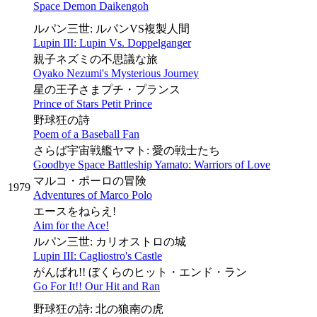
Space Demon Daikengoh
ルパン三世: ルパンVS複製人間
Lupin III: Lupin Vs. Doppelganger
親子ネズミの不思議な旅
Oyako Nezumi's Mysterious Journey
星の王子さまプチ・プランス
Prince of Stars Petit Prince
野球狂の詩
Poem of a Baseball Fan
さらば宇宙戦艦ヤマト: 愛の戦士たち
Goodbye Space Battleship Yamato: Warriors of Love
マルコ・ポーロの冒険
1979
Adventures of Marco Polo
エースをねらえ!
Aim for the Ace!
ルパン三世: カリオストロの城
Lupin III: Cagliostro's Castle
がんばれ!! ぼくらのヒット・エンド・ラン
Go For It!! Our Hit and Ran
野球狂の詩: 北の狼南の虎