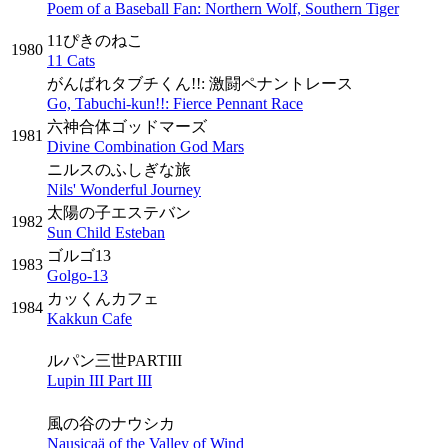
Poem of a Baseball Fan: Northern Wolf, Southern Tiger
11ぴきのねこ
1980
11 Cats
がんばれタブチくん!!: 激闘ペナントレース
Go, Tabuchi-kun!!: Fierce Pennant Race
六神合体ゴッドマーズ
1981
Divine Combination God Mars
ニルスのふしぎな旅
Nils' Wonderful Journey
太陽の子エステバン
1982
Sun Child Esteban
ゴルゴ13
1983
Golgo-13
カッくんカフェ
1984
Kakkun Cafe
ルパン三世PARTIII
Lupin III Part III
風の谷のナウシカ
Nausicaä of the Valley of Wind