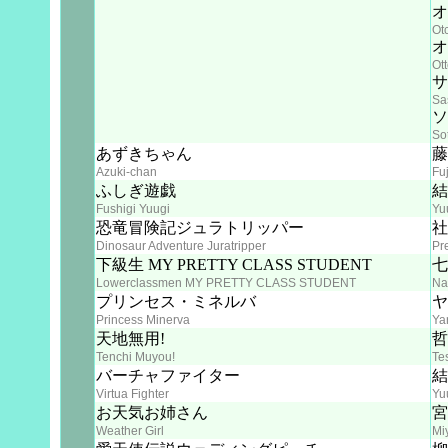
オ
Ot
オ
Ot
サ
Sa
ソ
So
あずきちゃん
藤
Azuki-chan
Fu
ふしぎ遊戯
結
Fushigi Yuugi
Yu
恐竜冒険記ジュラトリッパー
社
Dinosaur Adventure Juratripper
Pr
下級生 MY PRETTY CLASS STUDENT
七
Lowerclassmen MY PRETTY CLASS STUDENT
Na
プリンセス・ミネルバ
ヤ
Princess Minerva
Ya
天地無用!
哲
Tenchi Muyou!
Te
バーチャファイター
結
Virtua Fighter
Yu
お天気お姉さん
宮
Weather Girl
Mi