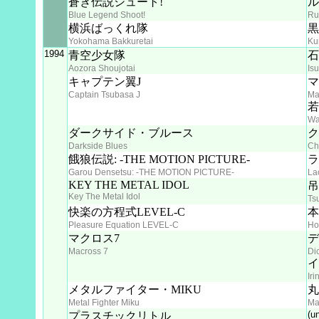
蒼き伝説シュート!
ル
Blue Legend Shoot!
Ru
横浜ばっくれ隊
黒
Yokohama Bakkuretai
Ku
1994
青空少女隊
石
Aozora Shoujotai
Is
キャプテン翼J
マ
Captain Tsubasa J
Ma
若
Wa
ダークサイド・ブルース
ク
Darkside Blues
Ch
餓狼伝説: -THE MOTION PICTURE-
ラ
Garou Densetsu: -THE MOTION PICTURE-
La
KEY THE METAL IDOL
吊
Key The Metal Idol
Ts
快楽の方程式LEVEL-C
本
Pleasure Equation LEVEL-C
Ho
マクロス7
デ
Macross 7
Di
イ
Ir
メタルファイター・MIKU
丸
Metal Fighter Miku
Ma
(u
プラスチックリトル