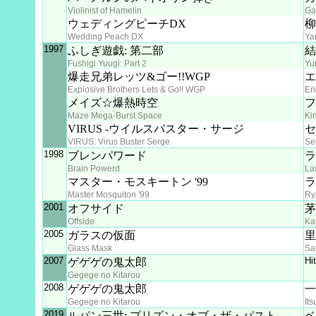
Violinist of Hamelin
Ga
ウェディングピーチDX
柳
Wedding Peach DX
Ya
1997
ふしぎ遊戯: 第二部
結
Fushigi Yuugi: Part 2
Yu
爆走兄弟レッツ&ゴー!!WGP
エ
Explosive Brothers Lets & Go!! WGP
Er
メイズ☆爆熱時空
フ
Maze Mega-Burst Space
Ki
VIRUS -ウイルスバスター・サージ
セ
VIRUS: Virus Buster Serge
Se
1998
ブレンパワード
ラ
Brain Powerd
La
マスター・モスキートン '99
ラ
Master Mosquiton '99
Ry
2001
オフサイド
茅
Offside
Ka
2005
ガラスの仮面
里
Glass Mask
Sa
2007
Hi
ゲゲゲの鬼太郎
Gegege no Kitarou
2008
ゲゲゲの鬼太郎
一
Gegege no Kitarou
It
2019
ルパン三世: プリズン・オブ・ザ・パスト
ベ