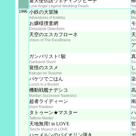
愛天使伝説ウェディングピーチ
柳
Love Angel Legend Wedding Peach
Ya
1996
小鉄の大冒険
向
Adventures of Kotetsu
Mu
お嬢様捜査網
モ
Debutante Detectives
Mo
天空のエスカフローネ
天
Vision of The Escaflowne
Am
ア
Al
ガンバリスト! 駿
真
Ganbarist Shun!
Sa
覚悟のススメ
し
Kakugo no Susume
Sh
バケツでごはん
染
Lunch in a Bucket
So
機動戦艦ナデシコ
高
Martian Successor Nadesico
Ta
超者ライディーン
南
Giant Raideen
Na
タトゥーン★マスター
ハ
Tattoon Master
Hy
天地無用! in LOVE
哲
Tenchi Muyou! in LOVE
Te
ハーメルンのバイオリン弾き
ガ