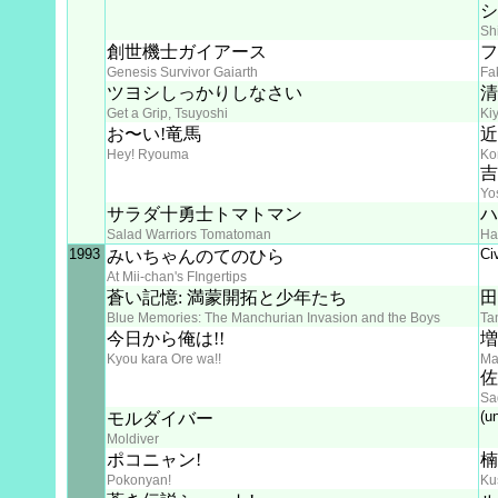
シ
Sh
創世機士ガイアース
フ
Genesis Survivor Gaiarth
Fa
ツヨシしっかりしなさい
清
Get a Grip, Tsuyoshi
Ki
お〜い!竜馬
近
Hey! Ryouma
Ko
吉
Yo
サラダ十勇士トマトマン
ハ
Salad Warriors Tomatoman
Ha
1993
Ci
みいちゃんのてのひら
At Mii-chan's FIngertips
蒼い記憶: 満蒙開拓と少年たち
田
Blue Memories: The Manchurian Invasion and the Boys
Ta
今日から俺は!!
増
Kyou kara Ore wa!!
Ma
佐
Sa
(u
モルダイバー
Moldiver
ポコニャン!
楠
Pokonyan!
Ku