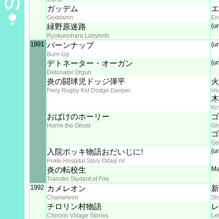
ガッデム
エ
Goddamn
Eri
(u
緑野原迷路
Ryokunohara Labyrinth
1991
(u
バーンナップ
Burn-Up
(u
デトネーター・オーガン
Detonator Orgun
炎の闘球児ドッジ弾平
火
Fiery Rugby Kid Dodge Danpei
Hi
木
Ki
おばけのホーリー
ゴ
Horrie the Ghost
Gh
ゴ
Go
(u
入院ポッキ物語おだいじに!
Pokki Hospital Story Odaiji ni!
Ma
炎の転校生
Transfer Student of Fire
1992
カメレオン
新
Chameleon
Sh
チロリン村物語
レ
Chirorin Village Stories
Le