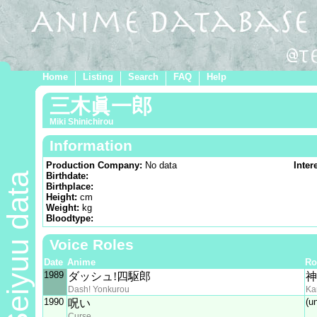
Home
Listing
Search
FAQ
Help
三木眞一郎
Miki Shinichirou
Information
Production Company:
No data
Inter
Seiyuu data
Birthdate:
Birthplace:
Height:
cm
Weight:
kg
Bloodtype:
Voice Roles
Date
Anime
Ro
1989
ダッシュ!四駆郎
神
Dash! Yonkurou
Ka
1990
(u
呪い
Curse