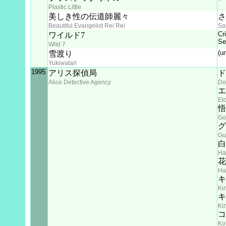
Plastic Little
美しき性の伝道師麗々
さ
Beautiful Evangelist Rei Rei
Sa
Cr
ワイルド7
Se
Wild 7
(u
雪渡り
Yukiwatari
1995
アリス探偵局
ド
Alice Detective Agency
Do
エ
Et
悟
Go
グ
Gu
白
Ha
花
Ha
キ
Ki
キ
Ki
コ
Ko