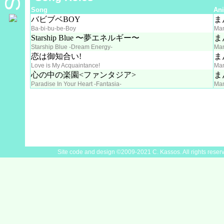
Song
An
バビブベBOY
ま
Ba-bi-bu-be-Boy
Man
Starship Blue 〜夢エネルギー〜
ま
Starship Blue -Dream Energy-
Man
恋は御知合い!
ま
Love is My Acquaintance!
Man
心の中の楽園<ファンタジア>
ま
Paradise In Your Heart -Fantasia-
Man
Site code and design ©2009-2021 C. Kassos. All rights reser