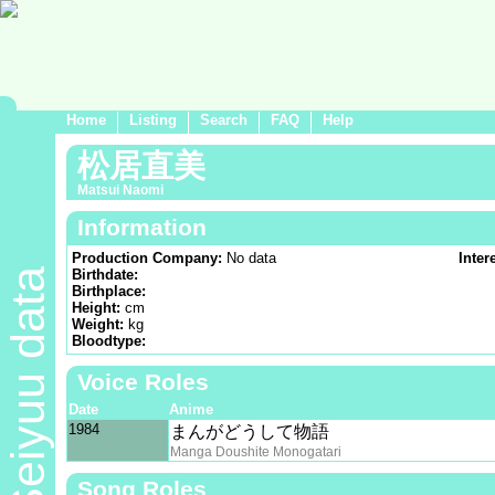
Home
Listing
Search
FAQ
Help
松居直美
Matsui Naomi
Information
Production Company:
No data
Inter
Seiyuu data
Birthdate:
Birthplace:
Height:
cm
Weight:
kg
Bloodtype:
Voice Roles
Date
Anime
1984
まんがどうして物語
Manga Doushite Monogatari
Song Roles