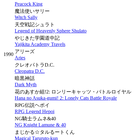
Peacock King
魔法使いサリー
Witch Sally
天空戦記シュラト
Legend of Heavenly Sphere Shulato
やじきた学園道中記
Yajikita Academy Travels
アリーズ
1990
Aries
クレオパトラD.C.
Cleopatra D.C.
暗黒神話
Dark Myth
花のあすか組!2: ロンリーキャッツ・バトルロイヤル
Hana no Asuka-gumi! 2: Lonely Cats Battle Royale
RPG伝説ヘポイ
RPG Legend Hepoi
NG騎士ラムネ&40
NG Knight Lamune & 40
まじかる☆タルるートくん
Magical Taruruto-kun