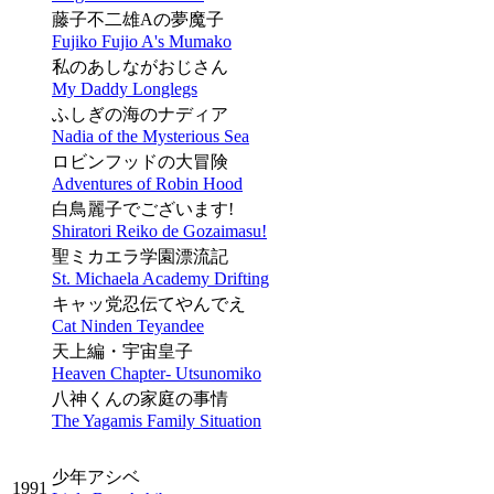
藤子不二雄Aの夢魔子
Fujiko Fujio A's Mumako
私のあしながおじさん
My Daddy Longlegs
ふしぎの海のナディア
Nadia of the Mysterious Sea
ロビンフッドの大冒険
Adventures of Robin Hood
白鳥麗子でございます!
Shiratori Reiko de Gozaimasu!
聖ミカエラ学園漂流記
St. Michaela Academy Drifting
キャッ党忍伝てやんでえ
Cat Ninden Teyandee
天上編・宇宙皇子
Heaven Chapter- Utsunomiko
八神くんの家庭の事情
The Yagamis Family Situation
少年アシベ
1991