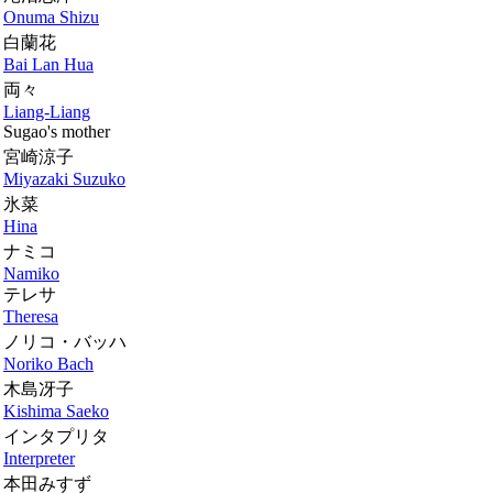
Onuma Shizu
白蘭花
Bai Lan Hua
両々
Liang-Liang
Sugao's mother
宮崎涼子
Miyazaki Suzuko
氷菜
Hina
ナミコ
Namiko
テレサ
Theresa
ノリコ・バッハ
Noriko Bach
木島冴子
Kishima Saeko
インタプリタ
Interpreter
本田みすず