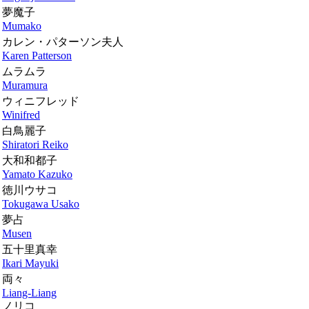
夢魔子
Mumako
カレン・パターソン夫人
Karen Patterson
ムラムラ
Muramura
ウィニフレッド
Winifred
白鳥麗子
Shiratori Reiko
大和和都子
Yamato Kazuko
徳川ウサコ
Tokugawa Usako
夢占
Musen
五十里真幸
Ikari Mayuki
両々
Liang-Liang
ノリコ