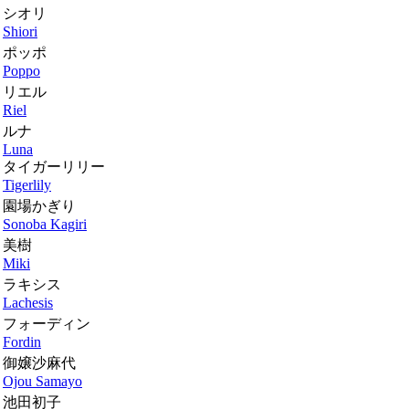
シオリ
Shiori
ポッポ
Poppo
リエル
Riel
ルナ
Luna
タイガーリリー
Tigerlily
園場かぎり
Sonoba Kagiri
美樹
Miki
ラキシス
Lachesis
フォーディン
Fordin
御嬢沙麻代
Ojou Samayo
池田初子