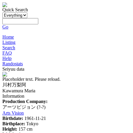
Quick Search
Go
Home
Listing
Search
FAQ
Help
Randostats
Seiyuu data
Placeholder text. Please reload.
川村万梨阿
Kawamura Maria
Information
Production Company:
アーツビジョン
(?-?)
Arts Vision
Birthdate:
1961-11-21
Birthplace:
Tokyo
Height:
157 cm