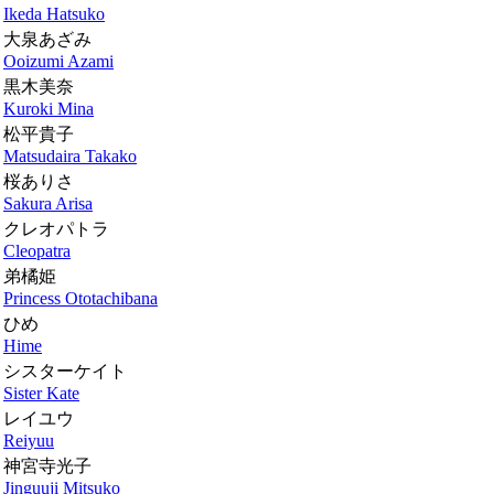
Ikeda Hatsuko
大泉あざみ
Ooizumi Azami
黒木美奈
Kuroki Mina
松平貴子
Matsudaira Takako
桜ありさ
Sakura Arisa
クレオパトラ
Cleopatra
弟橘姫
Princess Ototachibana
ひめ
Hime
シスターケイト
Sister Kate
レイユウ
Reiyuu
神宮寺光子
Jinguuji Mitsuko