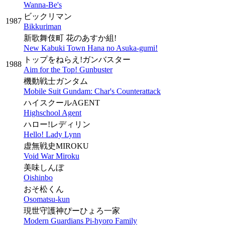
Wanna-Be's
ビックリマン
1987
Bikkuriman
新歌舞伎町 花のあすか組!
New Kabuki Town Hana no Asuka-gumi!
トップをねらえ!ガンバスター
1988
Aim for the Top! Gunbuster
機動戦士ガンタム
Mobile Suit Gundam: Char's Counterattack
ハイスクールAGENT
Highschool Agent
ハロー!レディリン
Hello! Lady Lynn
虚無戦史MIROKU
Void War Miroku
美味しんぼ
Oishinbo
おそ松くん
Osomatsu-kun
現世守護神ぴーひょろ一家
Modern Guardians Pi-hyoro Family