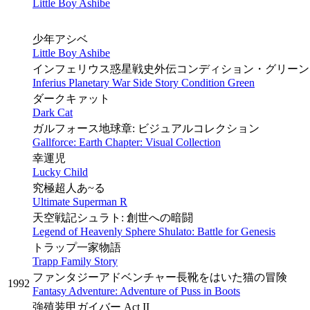
Little Boy Ashibe
少年アシベ
Little Boy Ashibe
インフェリウス惑星戦史外伝コンディション・グリーン
Inferius Planetary War Side Story Condition Green
ダークキァット
Dark Cat
ガルフォース地球章: ビジュアルコレクション
Gallforce: Earth Chapter: Visual Collection
幸運児
Lucky Child
究極超人あ~る
Ultimate Superman R
天空戦記シュラト: 創世への暗闘
Legend of Heavenly Sphere Shulato: Battle for Genesis
トラップ一家物語
Trapp Family Story
ファンタジーアドベンチャー長靴をはいた猫の冒険
1992
Fantasy Adventure: Adventure of Puss in Boots
強殖装甲ガイバー Act II